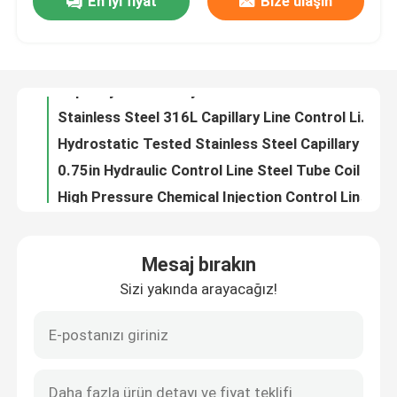
En iyi fiyat
Bize ulaşın
10000Psi Stainless Steel Capillary Line Tube For Hydraulic Control And Chemical Injection
Capillary Hydraulic Control Line Tubing ASTM B423 Eddy Current Tested
Hakkımızda
Clean Bright Capillary Line Nickel Alloy Chemical Injection Line Hydrostatic Tested
Capillary Nickel Alloy Stainless Steel Tube Coil Line Control Line 3 8 Stainless Steel Coil
Fabrika turu
Stainless Steel 316L Capillary Line Control Line Coiled Tubing
Hydrostatic Tested Stainless Steel Capillary ASTM A789 Incoloy 825 Capillary Line
Kalite kontrol
0.75in Hydraulic Control Line Steel Tube Coil With Close Dimensional Tolerance
High Pressure Chemical Injection Control Line Tubing 10000Psi
Inconel 625 Capillary Nickel Alloy Metal Coil Tubing 12000 Meters
Bize Ulaşın
Cold Drawing Nickel Alloy Tubing Chemical Injection Line 100% Length Hydrostatic
Mesaj bırakın
10000psi Duplex 2507 Geothermal Tubing Hydraulic Control Line
Haberler
Sizi yakında arayacağız!
Geothermal Nickel Alloy Tubing Cold Drawn Seamless Tubing Injection Line
Clean Bright Geothermal Tubing Chemical Injection Line 40000ft 12192m
Vakalar
ASTM B423 Geothermal Nickel Alloy Tubing Control Line Tubing
ASTM B444 Geothermal Tubing Hydraulic Control Line Annealed
Hidrolik Kontrol Hattı