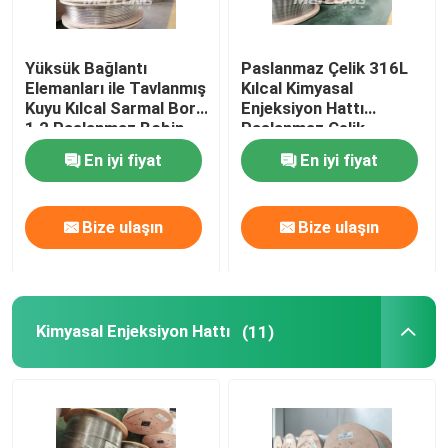
Yüksük Bağlantı
Paslanmaz Çelik 316L
Elemanları ile Tavlanmış
Kılcal Kimyasal
Kuyu Kılcal Sarmal Boru
Enjeksiyon Hattı
1 2 Paslanmaz Bobin
Paslanmaz Çelik
Sarmal Boru
En iyi fiyat
En iyi fiyat
Bize ulaşın
Bize ulaşın
Kimyasal Enjeksiyon Hattı
(11)