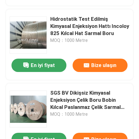
Hidrostatik Test Edilmiş
Kimyasal Enjeksiyon Hattı Incoloy
825 Kılcal Hat Sarmal Boru
MOQ：1000 Metre
En iyi fiyat
Bize ulaşın
SGS BV Dikişsiz Kimyasal
Ev
Enjeksiyon Çelik Boru Bobin
Kılcal Paslanmaz Çelik Sarmal
Boru
MOQ：1000 Metre
Ürün:% s
videolar