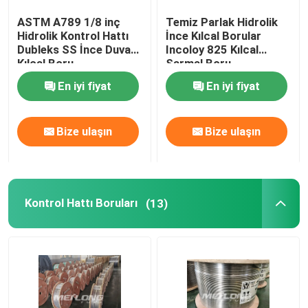
ASTM A789 1/8 inç
Temiz Parlak Hidrolik
Kılcal Hat
Hidrolik Kontrol Hattı
İnce Kılcal Borular
Dubleks SS İnce Duvarlı
Incoloy 825 Kılcal
Kılcal Boru
Sarmal Boru
Nikel Alaşımlı Boru
En iyi fiyat
En iyi fiyat
Jeotermal Boru
Bize ulaşın
Bize ulaşın
Kontrol Hattı Boruları
(13)