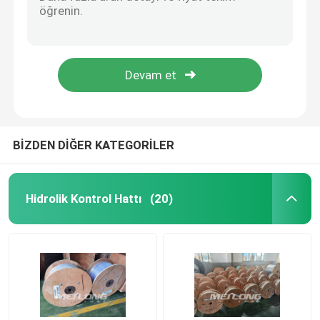
10000Psi Nickel Alloy Chemical Injection Line 1/4''OD X 0.049''WT
ASTM B423 Nickel Alloy Tubing Incoloy 825 Chemical Injection Line Hydrostatic Tested
Kontrol Hattı Boruları
Copper Nickel Inconel 625 Nickel Alloy Tubing 1 Inch 25.4MM
High Pressure Geothermal Nickel Alloy Tubing ASTM B444 Annealed Hydraulic
Kılcal Sarmal Boru
Inconel 625 UNS S32750 Geothermal Tubing High Pressure Capillary Tubing
Kimyasal Enjeksiyon Hattı
BİZDEN DİĞER KATEGORİLER
Paslanmaz Çelik Sarmal Boru
Hidrolik Kontrol Hattı
(20)
Kapsüllü Kontrol Hattı
Boru Kapsüllü Kablo
SS Hidrolik Boru