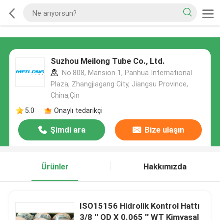
Suzhou Meilong Tube Co., Ltd.
No.808, Mansion 1, Panhua International
Plaza, Zhangjiagang City, Jiangsu Province,
China,Çin
5.0
Onaylı tedarikçi
Şimdi ara
Bize ulaşın
Ürünler
Hakkımızda
ISO15156 Hidrolik Kontrol Hattı
3/8 '' OD X 0.065 '' WT Kimyasal