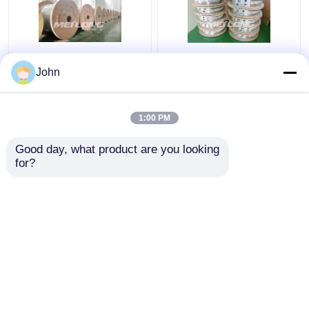
Tavlı Paslanmaz Çelik
ASTM Paslanmaz Kılcal
John
Sarmal Boru Gaz
Boru Paslanmaz Kılcal
Sektörü Yüksek
Boru 12000M Yüksük
Basınçlı Kılcal Boru
Bağlantı Parçaları ile
1:00 PM
Tavlanmış
En iyi fiyat
En iyi fiyat
Good day, what product are you looking 
for?
Bize ulaşın
Bize ulaşın
Daha fazla göster
Ana sayfa
Hakkımızda
Bize ulaşın
Desktop Site
Site Haritası
Privacy Policy