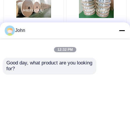
가열 스테인레스 스틸
ASTM 녹슬지 않는 모세
John
코일 튜빙 가스 분야 고
관 녹슬지 않는 모세관
압 모세관 튜빙
12000M은 물미 맞춤과
아닐링했습니다
12:32 PM
최고의 가격
최고의 가격
Good day, what product are you looking 
for?
연락처
연락처
더 많은 것을 전망하십시
오
홈
사이트맵
연락처
Desktop Site
사이트맵
Privacy Policy