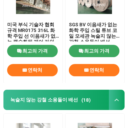
미국 부식 기술자 협회
SGS BV 이음새가 없는
규격 MR0175 316L 화
화학 주입 스틸 튜브 코
학 주입 선 이음새가 없
일 모세관 녹슬지 않는
는 캡슐화된 제어 라인
강철 소용돌이 배선
최고의 가격
최고의 가격
연락처
연락처
녹슬지 않는 강철 소용돌이 배선
(18)