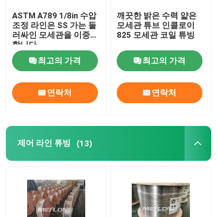
ASTM A789 1/8in 수압
깨끗한 밝은 수력 얇은
모세관 라인
조정 라인은 SS 가는 둘
모세관 튜브 인콜로이
러싸인 모세관을 이중화
825 모세관 코일 튜빙
합니다
니켈 합금 배관
최고의 가격
최고의 가격
지열 배관
연락처
연락처
제어 라인 튜빙
(13)