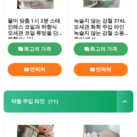
물미 맞춤 1시 2분 스테
녹슬지 않는 강철 316L
인레스 코일과 하향식
모세관 화학 주입 라인
모세관 코일 튜빙을 단
녹슬지 않는 강철 소용
련했습니다
돌이 배선
최고의 가격
최고의 가격
연락처
연락처
약품 주입 라인
(11)