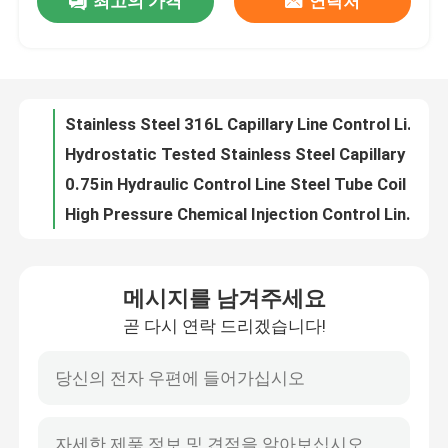
최고의 가격
연락처
10000Psi Stainless Steel Capillary Line Tube For Hydraulic Control And Chemical Injection
Capillary Hydraulic Control Line Tubing ASTM B423 Eddy Current Tested
우리에 대하여
Clean Bright Capillary Line Nickel Alloy Chemical Injection Line Hydrostatic Tested
Capillary Nickel Alloy Stainless Steel Tube Coil Line Control Line 3 8 Stainless Steel Coil
공장 여행
Stainless Steel 316L Capillary Line Control Line Coiled Tubing
Hydrostatic Tested Stainless Steel Capillary ASTM A789 Incoloy 825 Capillary Line
품질 관리
0.75in Hydraulic Control Line Steel Tube Coil With Close Dimensional Tolerance
High Pressure Chemical Injection Control Line Tubing 10000Psi
Inconel 625 Capillary Nickel Alloy Metal Coil Tubing 12000 Meters
연락주세요
Cold Drawing Nickel Alloy Tubing Chemical Injection Line 100% Length Hydrostatic
메시지를 남겨주세요
10000psi Duplex 2507 Geothermal Tubing Hydraulic Control Line
뉴스
곧 다시 연락 드리겠습니다!
Geothermal Nickel Alloy Tubing Cold Drawn Seamless Tubing Injection Line
Clean Bright Geothermal Tubing Chemical Injection Line 40000ft 12192m
경우
ASTM B423 Geothermal Nickel Alloy Tubing Control Line Tubing
ASTM B444 Geothermal Tubing Hydraulic Control Line Annealed
유압 제어 라인