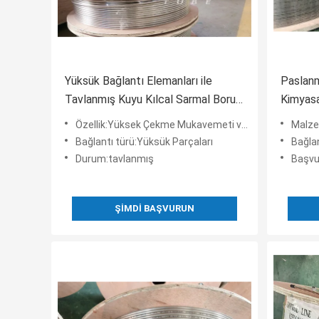
Yüksük Bağlantı Elemanları ile
Paslanm
Tavlanmış Kuyu Kılcal Sarmal Boru
Kimyasa
1 2 Paslanmaz Bobin
Paslanm
Özellik:Yüksek Çekme Mukavemeti ve Uzama
Malze
Bağlantı türü:Yüksük Parçaları
Bağlan
Durum:tavlanmış
Başvuru:P
ŞIMDI BAŞVURUN