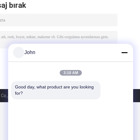
aj bırak
John
3:10 AM
Good day, what product are you looking 
for?
., Ltd.. All Rights Reserved.