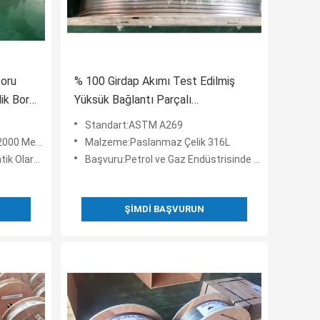
Boru
% 100 Girdap Akımı Test Edilmiş
ik Boru
Yüksük Bağlantı Parçalı
Kapsüllenmiş Kontrol Hattı SS
Standart:ASTM A269
Hidrolik Boru
treye Kadar
Malzeme:Paslanmaz Çelik 316L
est Edildi
Başvuru:Petrol ve Gaz Endüstrisinde Delik Açma Uygulaması
ŞIMDI BAŞVURUN