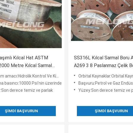
laşımlı Kılcal Hat ASTM
SS316L Kılcal Sarmal Boru
000 Metre Kılcal Sarmal
A269 3 8 Paslanmaz Çelik B
mal Boru
Bobini
amacı:Hidrolik Kontrol Ve Kimyasal Enjeksiyon
Orbital Kaynaklar:Orbital Kaynaklar Olmadan
a basıncı:10000 Psi'nin üzerinde
Başvuru:Petrol ve Gaz Endüstrisinde Delik Aç
:Son derece temiz ve parlak
Yüzey:Son derece temiz ve p
ŞIMDI BAŞVURUN
ŞIMDI BAŞVURUN