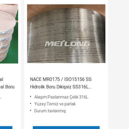
al
NACE MR0175 / ISO15156 SS
al Boru
Hidrolik Boru Dikişsiz SS316L
ASTM A269 Çelik Boru Bobini
L
Alaşım:Paslanmaz Çelik 316L
Yüzey:Temiz ve parlak
Durum:tavlanmış