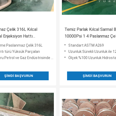
az Çelik 316L Kılcal
Temiz Parlak Kılcal Sarmal 
l Enjeksiyon Hattı
10000Psi 1 4 Paslanmaz Çel
az Çelik Sarmal Boru
Bobini
me:Paslanmaz Çelik 316L
Standart:ASTM A269
tı türü:Yüksük Parçaları
Uzunluk:Sürekli Uzunluk ile 12000 Me
etrol ve Gaz Endüstrisinde Delik Açma Uygulaması
Ölçek:%100 Uzunluk Hidrostatik Olarak T
ŞIMDI BAŞVURUN
ŞIMDI BAŞVURUN