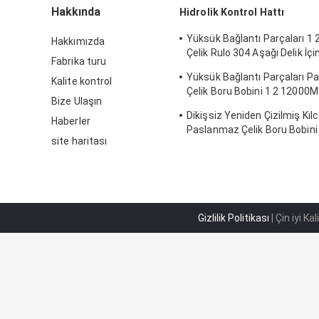
Hakkında
Hidrolik Kontrol Hattı
Yüksük Bağlantı Parçaları 1
Hakkımızda
Çelik Rulo 304 Aşağı Delik İ
Fabrika turu
Çelik Rulo Boru
Yüksük Bağlantı Parçaları 
Kalite kontrol
Çelik Boru Bobini 1 2 12000M 
Bize Ulaşın
Edilmiş Çelik Boru Bobini
Dikişsiz Yeniden Çizilmiş Kılc
Haberler
Paslanmaz Çelik Boru Bobini
site haritası
Enjeksiyon Hattı SS316L
Gizlilik Politikası
| Çin iyi Ka