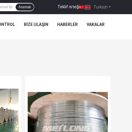
Teklif isteği
|
Turkish
Aramak
KONTROL
BIZE ULAŞIN
HABERLER
VAKALAR