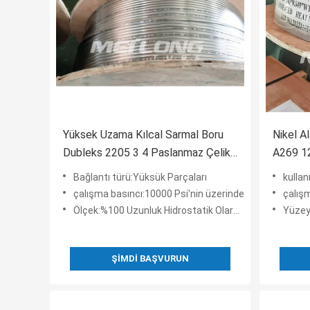
Yüksek Uzama Kılcal Sarmal Boru
Nikel A
Dubleks 2205 3 4 Paslanmaz Çelik
A269 12
Boru Bobini
Jeoter
Bağlantı türü:Yüksük Parçaları
kullanım 
çalışma basıncı:10000 Psi'nin üzerinde
çalışm
Ölçek:%100 Uzunluk Hidrostatik Olarak Test Edildi
Yüzey
ŞIMDI BAŞVURUN