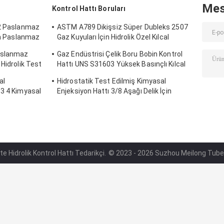
Mes
Kontrol Hattı Boruları
 2 Paslanmaz
ASTM A789 Dikişsiz Süper Dubleks 2507
çin Paslanmaz
Gaz Kuyuları İçin Hidrolik Özel Kılcal
Borular
Paslanmaz
Gaz Endüstrisi Çelik Boru Bobin Kontrol
Hidrolik Test
Hattı UNS S31603 Yüksek Basınçlı Kılcal
Boru
al
Hidrostatik Test Edilmiş Kimyasal
 3 4 Kimyasal
Enjeksiyon Hattı 3/8 Aşağı Delik İçin
Paslanmaz Çelik Boru Bobini
lite Hidrolik Kontrol Hattı Tedarikçi.
© 2023 - 2026 Suzhou Meilong Tube Co