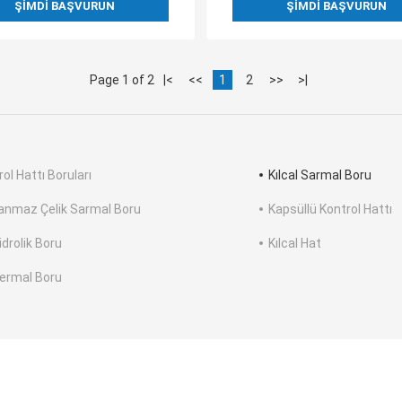
ŞIMDI BAŞVURUN
ŞIMDI BAŞVURUN
Page 1 of 2
|<
<<
1
2
>>
>|
ol Hattı Boruları
Kılcal Sarmal Boru
anmaz Çelik Sarmal Boru
Kapsüllü Kontrol Hattı
idrolik Boru
Kılcal Hat
ermal Boru