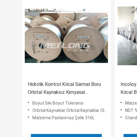
Hidrolik Kontrol Kılcal Sarmal Boru
Incoloy
Orbital Kaynaksız Kimyasal
Kılcal 
Enjeksiyon Ss Bobin Borusu
Çelik Kı
Boyut:Sıkı Boyut Toleransı
Malze
Orbital Kaynaklar:Orbital Kaynaklar Olmadan Sürekli Boy
NDT:%
Malzeme:Paslanmaz Çelik 316L
Stand