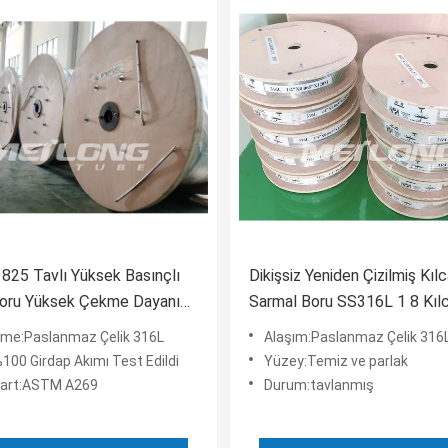
 825 Tavlı Yüksek Basınçlı
Dikişsiz Yeniden Çizilmiş Kılc
Boru Yüksek Çekme Dayanımı
Sarmal Boru SS316L 1 8 Kılc
lcal Boru
me:Paslanmaz Çelik 316L
Alaşım:Paslanmaz Çelik 316
100 Girdap Akımı Test Edildi
Yüzey:Temiz ve parlak
art:ASTM A269
Durum:tavlanmış