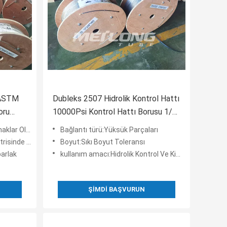
 ASTM
Dubleks 2507 Hidrolik Kontrol Hattı
oru
10000Psi Kontrol Hattı Borusu 1/4
İNÇ
 Sürekli Boy
Bağlantı türü:Yüksük Parçaları
ma Uygulaması
Boyut:Sıkı Boyut Toleransı
arlak
kullanım amacı:Hidrolik Kontrol Ve Kimyasal Enjeksiyon
ŞIMDI BAŞVURUN