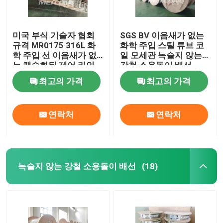
미국 부식 기술자 협회
SGS BV 이음새가 없는
규격 MR0175 316L 화
화학 주입 스틸 튜브 코
학 주입 선 이음새가 없
일 모세관 녹슬지 않는
는 캡슐화된 제어 라인
강철 소용돌이 배선
최고의 가격
최고의 가격
연락처
연락처
녹슬지 않는 강철 소용돌이 배선
(18)