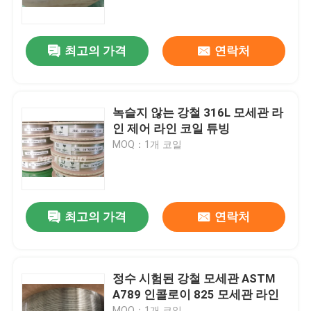
우리에 대하여
최고의 가격
연락처
공장 여행
녹슬지 않는 강철 316L 모세관 라
품질 관리
인 제어 라인 코일 튜빙
MOQ：1개 코일
연락주세요
뉴스
최고의 가격
연락처
경우
정수 시험된 강철 모세관 ASTM
A789 인콜로이 825 모세관 라인
유압 제어 라인
MOQ：1개 코일