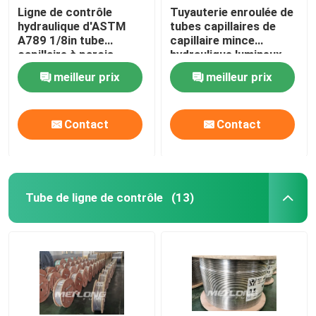
Ligne de contrôle
Tuyauterie enroulée de
hydraulique d'ASTM
tubes capillaires de
A789 1/8in tube
capillaire mince
capillaire à parois
hydraulique lumineux
minces du duplex
propre d'Incoloy 825
meilleur prix
meilleur prix
solides solubles
Contact
Contact
Tube de ligne de contrôle
(13)