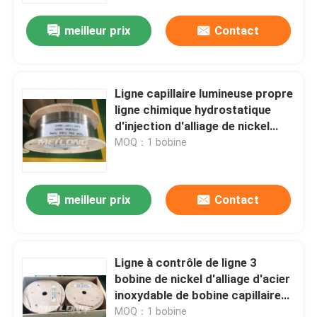
meilleur prix
Contact
Ligne capillaire lumineuse propre
ligne chimique hydrostatique
d'injection d'alliage de nickel
examiné
MOQ：1 bobine
meilleur prix
Contact
Maison
Ligne à contrôle de ligne 3
Produits
bobine de nickel d'alliage d'acier
inoxydable de bobine capillaire
de tube de l'acier inoxydable 8
Vidéos
MOQ：1 bobine