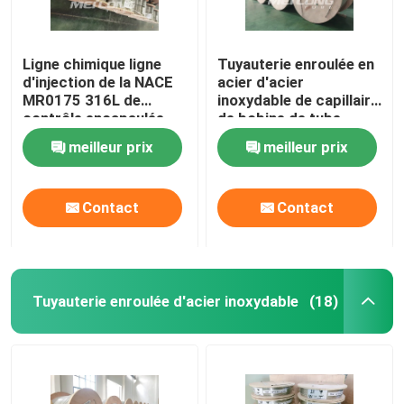
Ligne chimique ligne
Tuyauterie enroulée en
d'injection de la NACE
acier d'acier
MR0175 316L de
inoxydable de capillaire
contrôle encapsulée
de bobine de tube
sans couture
d'injection chimique
meilleur prix
meilleur prix
sans couture de GV BV
Contact
Contact
Tuyauterie enroulée d'acier inoxydable
(18)