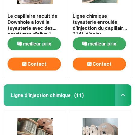
Le capillaire recuit de
Ligne chimique
Downhole a lové la
tuyauterie enroulée
tuyauterie avec des
d'injection du capillaire
garnitures d'olive 1
316L d'acier
bobine 2 inoxydable
inoxydable d'acier
meilleur prix
meilleur prix
inoxydable
Contact
Contact
Ligne d'injection chimique
(11)