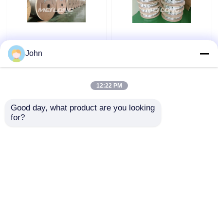
Tuyauterie capillaire à
Garnitures inoxydables
haute pression recuite
inoxydables du tube
John
de tuyauterie d'acier
capillaire 12000M
inoxydable de secteur
Annealed With Ferrule
enroulé de gaz
de tube capillaire
12:22 PM
meilleur prix
meilleur prix
d'ASTM
Good day, what product are you looking 
for?
Contact
Contact
Regardez plus
Aperçu
Au sujet de nous
Contactez-nous
Desktop Site
Plan du site
Privacy Policy