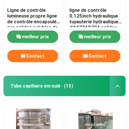
Ligne de contrôle
ligne de contrôle
lumineuse propre ligne
0.125inch hydraulique
de contrôle encapsulée
tuyauterie hydraulique
par solides solubles de
d'ASTM B704 solides
tuyauterie
solubles 0,028 livres
meilleur prix
meilleur prix
hydrostatique examiné
par pouce carré
Contact
Contact
Tube capillaire enroulé
(15)