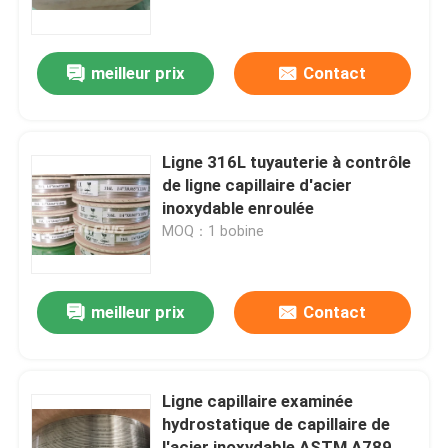
Au sujet de nous
meilleur prix
Contact
Visite d'usine
Ligne 316L tuyauterie à contrôle
Contrôle de qualité
de ligne capillaire d'acier
inoxydable enroulée
MOQ：1 bobine
Contactez-nous
Nouvelles
meilleur prix
Contact
Cas
Ligne capillaire examinée
hydrostatique de capillaire de
Ligne de commande hydraulique
l'acier inoxydable ASTM A789