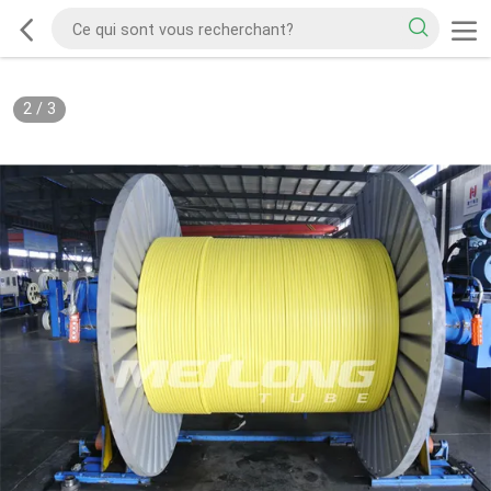
2
/
3