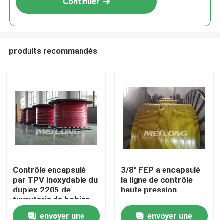
Continuer
produits recommandés
Maison
Contrôle encapsulé
3/8" FEP a encapsulé
par TPV inoxydable du
la ligne de contrôle
Produits
duplex 2205 de
haute pression
tuyauterie de bobine
d'Uns S32205
envoyer une
envoyer une
Vidéos