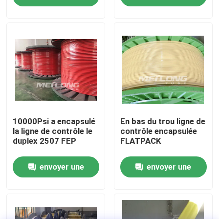
demande
demande
Au sujet de nous
Visite d'usine
Contrôle de qualité
Contactez-nous
10000Psi a encapsulé
En bas du trou ligne de
la ligne de contrôle le
contrôle encapsulée
duplex 2507 FEP
FLATPACK
Nouvelles
envoyer une
envoyer une
Cas
demande
demande
Ligne de commande hydraulique