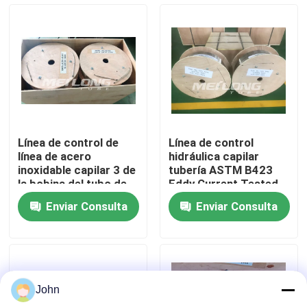
Sobre nosotros
Viaje de la fábrica
Control de calidad
Línea de control de
Línea de control
línea de acero
hidráulica capilar
Éntrenos en contacto con
inoxidable capilar 3 de
tubería ASTM B423
la bobina del tubo de
Eddy Current Tested
la aleación de níquel
Enviar Consulta
Enviar Consulta
bobina de acero
Noticias
inoxidable 8
Casos
John
Línea de control hidráulico