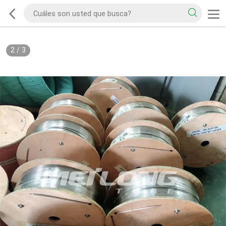
2
/
3