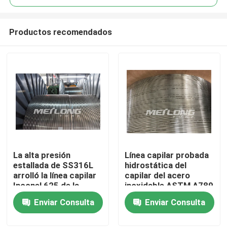
Productos recomendados
La alta presión
Línea capilar probada
Hogar
estallada de SS316L
hidrostática del
arrolló la línea capilar
capilar del acero
Inconel 625 de la
inoxidable ASTM A789
Productos
tubería
Incoloy 825
Enviar Consulta
Enviar Consulta
Vídeos