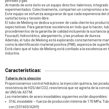
petróleo y gas.
Al mando de este éxito es un equipo directivo talentoso, integrado
experimentados. Colectivamente, comparten un compromiso a la gest
Este equipo se esfuerza asegurarse de que cada experiencia del cli
satisfactoria y tensión-libre.
El tubo de Meilong se dedica a proveer de cada cliente los product
expectativas. Para garantizar excelencia en todo que lo hacen, t
procedimientos de la garantía de calidad incluyendo la sustancia qu
Foucault, hidrostático, alargamiento, y las pruebas de dureza.
Además, el tubo de Meilong está explorando constantemente mane
como la identificación material positiva (PMI), aspereza de superfi
Está claro que el tubo de Meilong está confiado a la excelencia en t
industria.
Características:
Tubería de la aleación
Proporcionamos control hidráulico, la inyección química, las picadur
resistencia de H2S/del CO2, resistencia que se agrieta de la corros
de UNS/de ASTM.
Los materiales de acero inoxidables siguientes están disponibles:
316L inoxidable – fuerza de producción mínima de 170 MPa; Tub
con (S31603/A269)