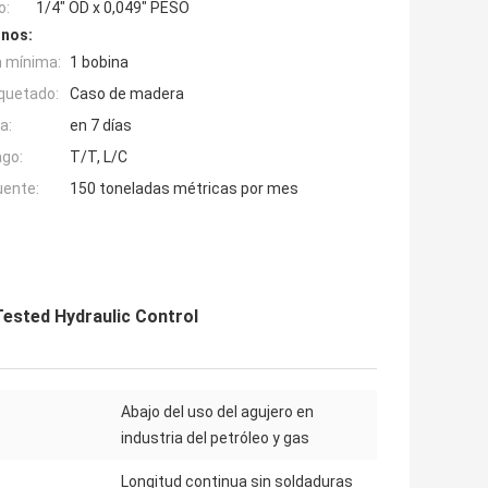
o:
1/4" OD x 0,049" PESO
inos:
n mínima:
1 bobina
quetado:
Caso de madera
a:
en 7 días
ago:
T/T, L/C
uente:
150 toneladas métricas por mes
 Tested Hydraulic Control
Abajo del uso del agujero en
industria del petróleo y gas
Longitud continua sin soldaduras