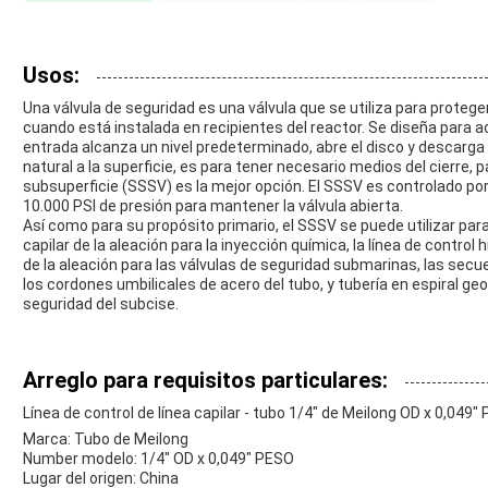
Usos:
Una válvula de seguridad es una válvula que se utiliza para protege
cuando está instalada en recipientes del reactor. Se diseña para
entrada alcanza un nivel predeterminado, abre el disco y descarga el
natural a la superficie, es para tener necesario medios del cierre, 
subsuperficie (SSSV) es la mejor opción. El SSSV es controlado por
10.000 PSI de presión para mantener la válvula abierta.
Así como para su propósito primario, el SSSV se puede utilizar para
capilar de la aleación para la inyección química, la línea de contro
de la aleación para las válvulas de seguridad submarinas, las secue
los cordones umbilicales de acero del tubo, y tubería en espiral geo
seguridad del subcise.
Arreglo para requisitos particulares:
Línea de control de línea capilar - tubo 1/4" de Meilong OD x 0,049"
Marca: Tubo de Meilong
Number modelo: 1/4" OD x 0,049" PESO
Lugar del origen: China