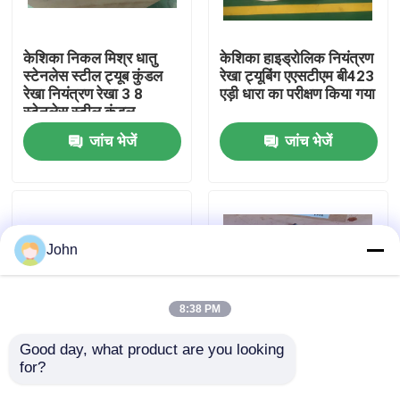
हमारे बारे में
केशिका निकल मिश्र धातु
केशिका हाइड्रोलिक नियंत्रण
स्टेनलेस स्टील ट्यूब कुंडल
रेखा ट्यूबिंग एएसटीएम बी423
रेखा नियंत्रण रेखा 3 8
एड़ी धारा का परीक्षण किया गया
कारखाना भ्रमण
स्टेनलेस स्टील कुंडल
जांच भेजें
जांच भेजें
गुणवत्ता नियंत्रण
संपर्क करें
John
समाचार
8:38 PM
मामलों
Good day, what product are you looking 
for?
एनील्ड स्टेनलेस स्टील
एएसटीएम ए789 डाउनहोल के
रासायनिक इंजेक्शन लाइन
लिए एनील्ड हाइड्रोलिक
हाइड्रोलिक नियंत्रण रेखा