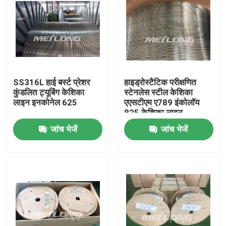
SS316L हाई बर्स्ट प्रेशर
हाइड्रोस्टैटिक परीक्षणित
कुंडलित ट्यूबिंग केशिका
स्टेनलेस स्टील केशिका
लाइन इनकोनेल 625
एएसटीएम ए789 इंकोलॉय
825 केशिका लाइन
जांच भेजें
जांच भेजें
घर
उत्पादों
वीडियो