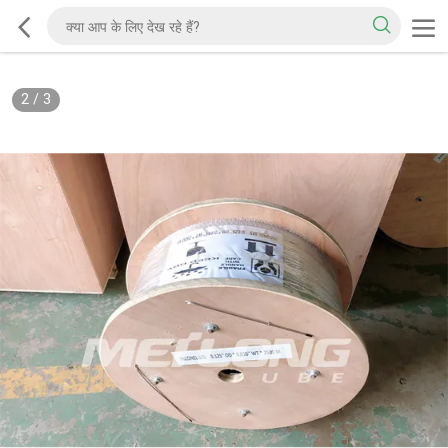
2
/
3