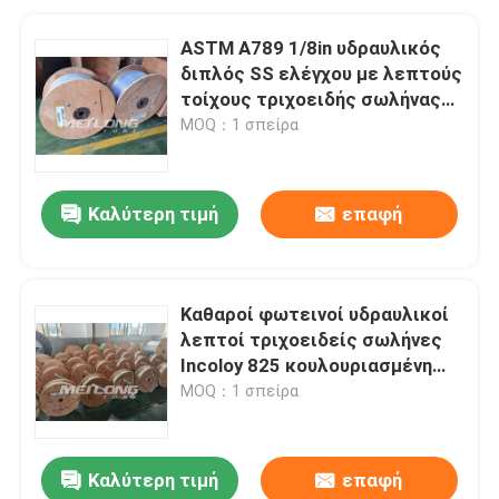
ASTM A789 1/8in υδραυλικός
διπλός SS ελέγχου με λεπτούς
τοίχους τριχοειδής σωλήνας
γραμμών
MOQ：1 σπείρα
Καλύτερη τιμή
επαφή
Καθαροί φωτεινοί υδραυλικοί
λεπτοί τριχοειδείς σωλήνες
Incoloy 825 κουλουριασμένη
τριχοειδές αγγείο σωλήνωση
MOQ：1 σπείρα
Καλύτερη τιμή
επαφή