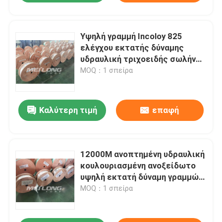
Υψηλή γραμμή Incoloy 825
ελέγχου εκτατής δύναμης
υδραυλική τριχοειδής σωλήνας
χάλυβα για τη βιομηχανία
MOQ：1 σπείρα
φυσικού αερίου πετρελαίου
Καλύτερη τιμή
επαφή
12000M ανοπτημένη υδραυλική
κουλουριασμένη ανοξείδωτο
υψηλή εκτατή δύναμη γραμμών
ελέγχου σωληνώσεων
MOQ：1 σπείρα