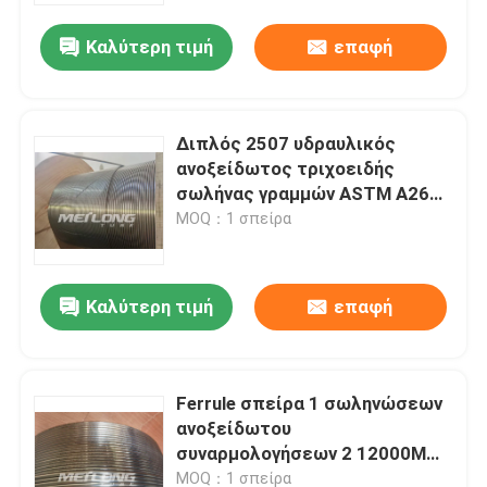
Καλύτερη τιμή
επαφή
Διπλός 2507 υδραυλικός
ανοξείδωτος τριχοειδής
σωλήνας γραμμών ASTM A269
ελέγχου για το αέριο ελαίου
MOQ：1 σπείρα
κάτω από την τρύπα
Καλύτερη τιμή
επαφή
Σπίτι
Ferrule σπείρα 1 σωληνώσεων
Προϊόντα
ανοξείδωτου
συναρμολογήσεων 2 12000M
υδραυλική δοκιμασμένη σπείρα
Βίντεο
MOQ：1 σπείρα