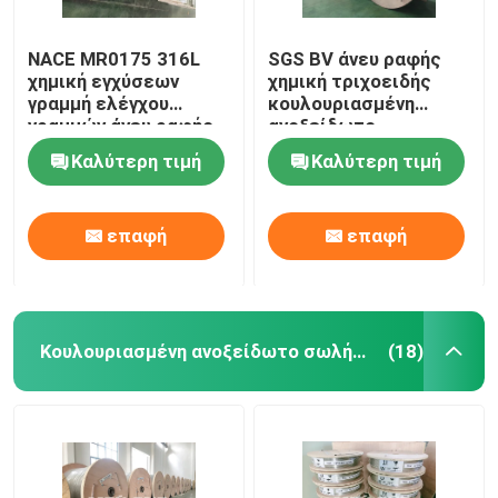
NACE MR0175 316L
SGS BV άνευ ραφής
χημική εγχύσεων
χημική τριχοειδής
γραμμή ελέγχου
κουλουριασμένη
γραμμών άνευ ραφής
ανοξείδωτο
τοποθετημένη σε
σωλήνωση σπειρών
Καλύτερη τιμή
Καλύτερη τιμή
κάψα
σωλήνων χάλυβα
εγχύσεων
επαφή
επαφή
Κουλουριασμένη ανοξείδωτο σωλήνωση
(18)