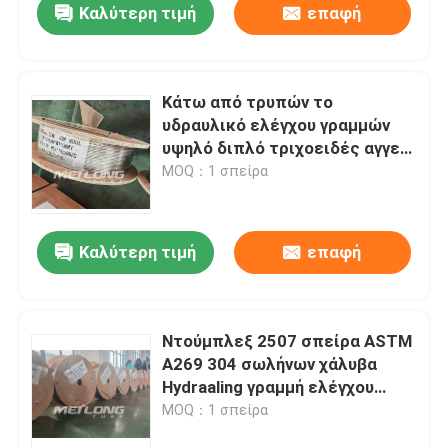
Καλύτερη τιμή
επαφή
Κάτω από τρυπών το
υδραυλικό ελέγχου γραμμών
υψηλό διπλό τριχοειδές αγγείο
ανοξείδωτου παραγωγής 2205
MOQ：1 σπείρα
ανοπτώντας
Καλύτερη τιμή
επαφή
Ντούμπλεξ 2507 σπείρα ASTM
A269 304 σωλήνων χάλυβα
Hydraaling γραμμή ελέγχου
τριχοειδών σωλήνων
MOQ：1 σπείρα
ανοξείδωτου