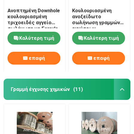
Ανοπτημένη Downhole
Κουλουριασμένη
κουλουριασμένη
ανοξείδωτο
τριχοειδές αγγείο
σωλήνωση γραμμών
σωλήνωση με Ferrule
εγχύσεων
τις συναρμολογήσεις
ανοξείδωτου 316L
Καλύτερη τιμή
Καλύτερη τιμή
1 ανοξείδωτη σπείρα
τριχοειδής χημική
2
επαφή
επαφή
Γραμμή έγχυσης χημικών
(11)