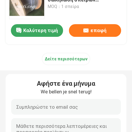
ανοξείδωτου για την κάτω
MOQ：1 σπείρα
τρύπα
Σωλήνωση γραμμής ελέγχου
Καλύτερη τιμή
επαφή
Τριχοειδής περιελιγμένος σωλήνας
Γραμμή έγχυσης χημικών
Δείτε περισσότερων
Κουλουριασμένη ανοξείδωτο σωλήνωση
Αφήστε ένα μήνυμα
Τοποθετημένη σε κάψα γραμμή ελέγχου
We bellen je snel terug!
Τοποθετημένο σε κάψα σωλήνωση καλώδιο
Υδραυλική σωλήνωση SS