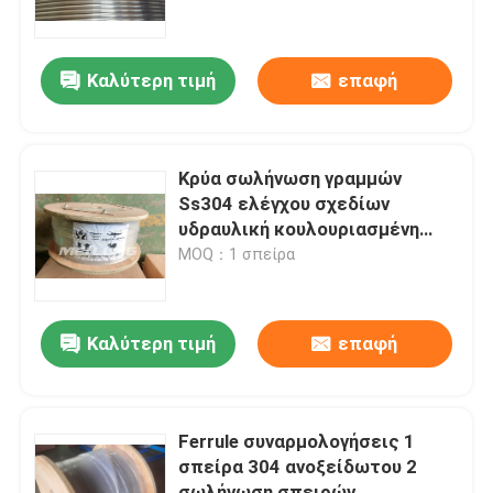
σωλήνων χάλυβα
Περίπου εμείς
Καλύτερη τιμή
επαφή
Γύρος εργοστασίων
Κρύα σωλήνωση γραμμών
Ποιοτικός έλεγχος
Ss304 ελέγχου σχεδίων
υδραυλική κουλουριασμένη
υψηλή τριχοειδής γύρω από
MOQ：1 σπείρα
Μας ελάτε σε επαφή με
Ειδήσεις
Καλύτερη τιμή
επαφή
Περιπτώσεις
Ferrule συναρμολογήσεις 1
σπείρα 304 ανοξείδωτου 2
Γραμμή Υδραυλικού Ελέγχου
σωλήνωση σπειρών