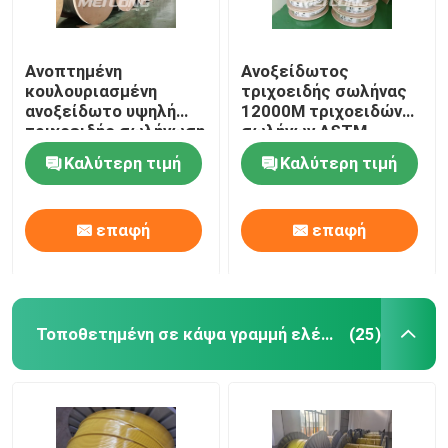
Ανοπτημένη
Ανοξείδωτος
κουλουριασμένη
τριχοειδής σωλήνας
ανοξείδωτο υψηλή
12000M τριχοειδών
τριχοειδής σωλήνωση
σωλήνων ASTM
τομέα του αερίου
ανοξείδωτος που
Καλύτερη τιμή
Καλύτερη τιμή
σωληνώσεων
ανοπτείται με Ferrule
τις συναρμολογήσεις
επαφή
επαφή
Τοποθετημένη σε κάψα γραμμή ελέγχου
(25)