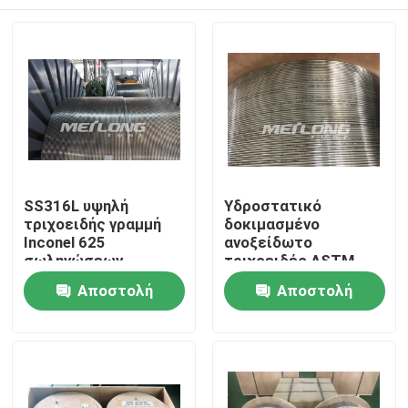
SS316L υψηλή
Υδροστατικό
τριχοειδής γραμμή
δοκιμασμένο
Inconel 625
ανοξείδωτο
σωληνώσεων
τριχοειδές ASTM
έκρηξης
A789 Incoloy 825
Σπίτι
Αποστολή
Αποστολή
κουλουριασμένη
τριχοειδής γραμμή
πίεση
ερώτησης
ερώτησης
Προϊόντα
Βίντεο