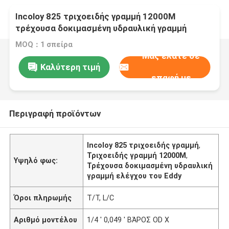
Incoloy 825 τριχοειδής γραμμή 12000M
τρέχουσα δοκιμασμένη υδραυλική γραμμή
ελέγχου του Eddy
MOQ：1 σπείρα
Μας ελάτε σε
Καλύτερη τιμή
επαφή με
Περιγραφή προϊόντων
Incoloy 825 τριχοειδής γραμμή
,
Τριχοειδής γραμμή 12000M
,
Υψηλό φως:
Τρέχουσα δοκιμασμένη υδραυλική
γραμμή ελέγχου του Eddy
Όροι πληρωμής
T/T, L/C
Αριθμό μοντέλου
1/4 ' 0,049 ' ΒΆΡΟΣ OD Χ