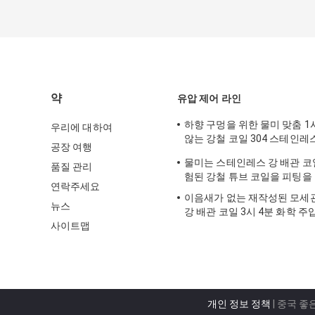
약
유압 제어 라인
하향 구멍을 위한 물미 맞춤 1
우리에 대하여
않는 강철 코일 304 스테인레스
공장 여행
빙
물미는 스테인레스 강 배관 코일
품질 관리
험된 강철 튜브 코일을 피팅을
연락주세요
이음새가 없는 재작성된 모세
뉴스
강 배관 코일 3시 4분 화학 주
사이트맵
SS316L
개인 정보 정책
| 중국 좋