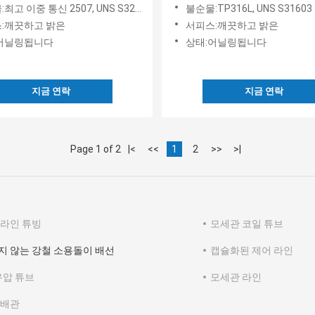
을 똘똘 감았습니다
을 달아 감겼습니다
최고 이중 통신 2507, UNS S32750
불순물:TP316L, UNS S31603
:깨끗하고 밝은
서피스:깨끗하고 밝은
어닐링됩니다
상태:어닐링됩니다
지금 연락
지금 연락
Page 1 of 2
|<
<<
1
2
>>
>|
 라인 튜빙
모세관 코일 튜브
지 않는 강철 소용돌이 배선
캡슐화된 제어 라인
유압 튜브
모세관 라인
 배관