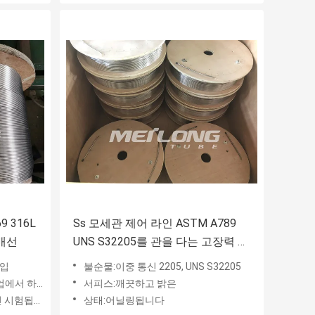
 316L
Ss 모세관 제어 라인 ASTM A789
배선
UNS S32205를 관을 다는 고장력 스
테인레스 코일
주입
불순물:이중 통신 2205, UNS S32205
 애플리케이션
서피스:깨끗하고 밝은
시험됩니다
상태:어닐링됩니다