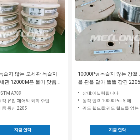
 녹슬지 않는 모세관 녹슬지
10000Psi 녹슬지 않는 강철
세관 12000M은 물미 맞춤과
을 관을 달아 똘똘 감긴 220
했습니다
레스 강을 이중화하세요
STM A789
상태:어닐링됩니다
목적:유압 제어와 화학 주입
동작 압력:10000 Psi 위에
중 통신 2205
궤도 웰드들:궤도 웰드들 없는 연속
지금 연락
지금 연락