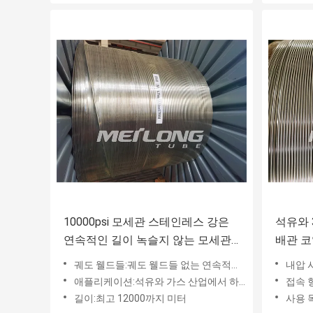
10000psi 모세관 스테인레스 강은
석유와 
연속적인 길이 녹슬지 않는 모세관
배관 코
을 관을 달아 감겼습니다
테인레
궤도 웰드들:궤도 웰드들 없는 연속적인 길이
내압 시
애플리케이션:석유와 가스 산업에서 하향 구멍 애플리케이션
접속 
길이:최고 12000까지 미터
사용 