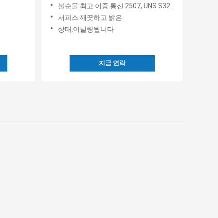
합니다
불순물:최고 이중 통신 2507, UNS S32750
서피스:깨끗하고 밝은
상태:어닐링됩니다
지금 연락