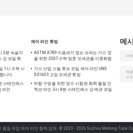
메
제어 라인 튜빙
시 2분 녹슬지
ASTM A789 이음새가 없는 슈퍼는 가스 정
 강 코일 튜
을 위한 2507 수력 맞춘 모세관을 이중화합
니다
 1시 수력 시
가스 산업 스틸 튜브 코일 제어 라인 UNS
 합니다
S31603 고압 모세관 튜빙
관 스테인레스
하향 구멍을 위한 정수 시험된 화학 물질 인
입 라인
젝션 라인 3시 8분 스테인레스 강 배관 코일
은 품질 유압 제어 라인 협력 업체.
© 2023 - 2026 Suzhou Meilong Tube Co., 