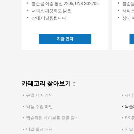
이중 통신 2205
관 코일
불순물:이중 통신 2205, UNS S32205
불순물:
서피스:깨끗하고 밝은
서피스
상태:어닐링됩니다
상태:
지금 연락
카테고리 찾아보기：
유압 제어 라인
제어
약품 주입 라인
녹슬
캡슐화된 케이블을 관을 달기
SS 
니켈 합금 배관
지열