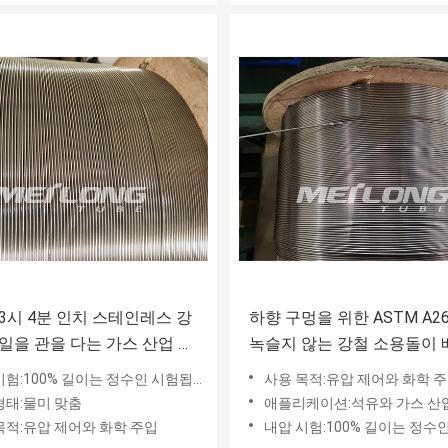
3시 4분 인치 스테인레스 강
하향 구멍을 위한 ASTM A269
일을 관을 다는 가스 산업 스
녹슬지 않는 강철 소용돌이 
스 코일
험:100% 길이는 정수인 시험됩니다
사용 목적:유압 제어와 화학 
형태:물미 맞춤
애플리케이션:석유와 가스 산업에서 하향 구멍
목적:유압 제어와 화학 주입
내압 시험:100% 길이는 정수인 