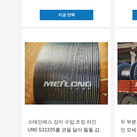
지금 연락
스테인레스 강이 수압 조정 라인
두 부분
UNS S32205를 관을 달아 똘똘 감은
인 모세