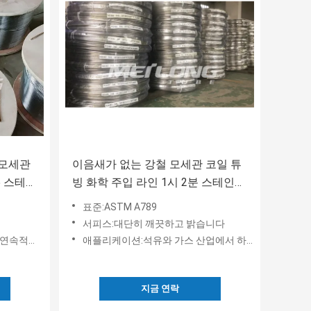
 모세관
이음새가 없는 강철 모세관 코일 튜
5 스테인
빙 화학 주입 라인 1시 2분 스테인레
스 강 코일
표준:ASTM A789
서피스:대단히 깨끗하고 밝습니다
적인 길이
애플리케이션:석유와 가스 산업에서 하향 구멍 애플리케이션
지금 연락