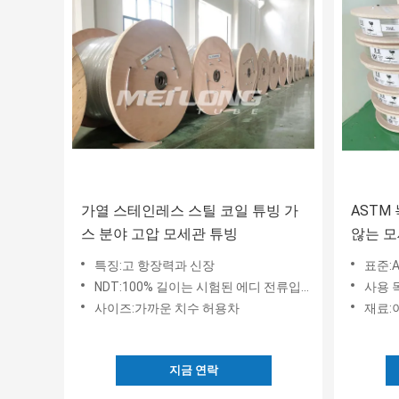
가열 스테인레스 스틸 코일 튜빙 가
ASTM
스 분야 고압 모세관 튜빙
않는 모
아닐링
특징:고 항장력과 신장
표준:A
NDT:100% 길이는 시험된 에디 전류입니다
사용 
사이즈:가까운 치수 허용차
재료:이
지금 연락