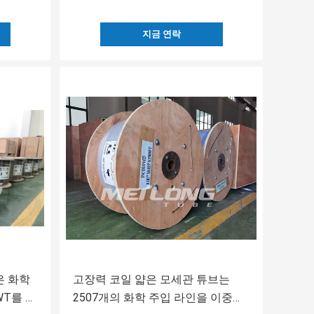
지금 연락
은 화학
고장력 코일 얇은 모세관 튜브는
 WT를 관
2507개의 화학 주입 라인을 이중화