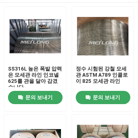
SS316L 높은 폭발 압력
정수 시험된 강철 모세
은 모세관 라인 인코넬
관 ASTM A789 인콜로
625를 관을 달아 감겼
이 825 모세관 라인
습니다
집
문의 보내기
문의 보내기
제품
화면