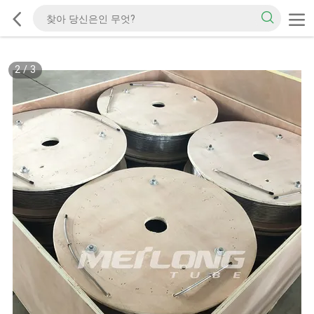
2
/
3