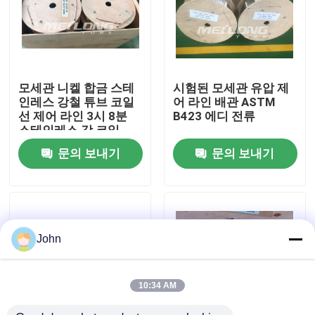
우리에 대하여
공장 여행
모세관 니켈 합금 스테
시험된 모세관 유압 제
인레스 강철 튜브 코일
어 라인 배관 ASTM
선 제어 라인 3시 8분
B423 에디 전류
품질 관리
스테인레스 강 코일
문의 보내기
문의 보내기
연락주세요
뉴스
John
경우
10:34 AM
유압 제어 라인