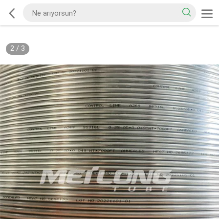
2
/
3