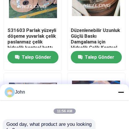
Hakkımızda
S31603 Parlak yüzeyli
Düzenlenebilir Uzunluk
Fabrika turu
döşeme yuvarlak çelik
Güçlü Baskı
paslanmaz çelik
Damgalama için
hidrolik kontrol hattı
Hidrolik Çelik Kontrol
Kalite kontrol
Hattı
Talep Gönder
Talep Gönder
Bize Ulaşın
Haberler
John
Vakalar
11:56 AM
Good day, what product are you looking 
Hidrolik Kontrol Hattı