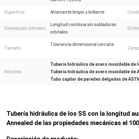
Superficie:
Altamente limpio y brillante
Condi
Longitud continua sin soldaduras
Soldaduras orbitales:
Están
orbitales
Tolerancia dimensional cercana
Tamaño:
Carac
Tubería hidráulica de acero inoxidable de 
Resaltar:
Tubería hidráulica de acero inoxidable de
Tubo capilar de paredes delgadas de AST
Tubería hidráulica de los SS con la longitud 
Annealed de las propiedades mecánicas el 10