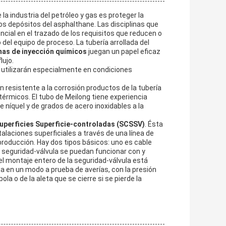
la industria del petróleo y gas es proteger la
los depósitos del asphalthane. Las disciplinas que
cial en el trazado de los requisitos que reducen o
 del equipo de proceso. La tubería arrollada del
mas de inyección químicos
juegan un papel eficaz
lujo.
se utilizarán especialmente en condiciones
ión resistente a la corrosión productos de la tubería
térmicos. El tubo de Meilong tiene experiencia
de níquel y de grados de acero inoxidables a la
superficies Superficie-controladas (SCSSV)
. Ésta
talaciones superficiales a través de una línea de
 producción. Hay dos tipos básicos: uno es cable
a seguridad-válvula se puedan funcionar con y
al el montaje entero de la seguridad-válvula está
úa en un modo a prueba de averías, con la presión
ola o de la aleta que se cierre si se pierde la