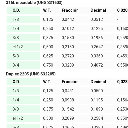
316L inoxidable (UNS S31603)
O.D.
W.T.
Fracción
Decimal
0,028
1/8
0,125
0,0442
0,0512
-
1/4
0,250
0,1012
0,1225
0,160
3/8
0,375
0,1580
0,1936
0,259
el 1/2
0,500
0,2150
0,2647
0,359
5/8
0,625
0,2720
0,3360
0,459
3/4
0,750
0,3289
0,4072
0,558
Duplex 2205 (UNS S32205)
O.D.
W.T.
Fracción
Decimal
0,028
1/8
0,125
0,0431
0,0500
-
1/4
0,250
0,0988
0,1195
0,156
3/8
0,375
0,1542
0,1890
0,253
el 1/2
0,500
0,2099
0,2584
0,350
5/8
0,625
0,2655
0,3280
0,448