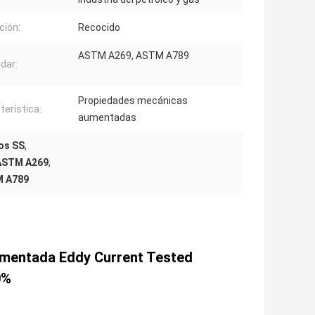
ción:
Recocido
ASTM A269, ASTM A789
dar:
Propiedades mecánicas
terística:
aumentadas
los SS
,
 ASTM A269
,
M A789
aumentada Eddy Current Tested
0%