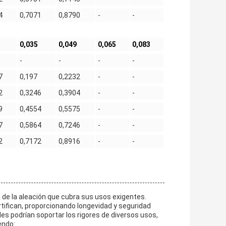
4
0,7071
0,8790
-
-
0,035
0,049
0,065
0,083
-
-
-
-
7
0,197
0,2232
-
-
2
0,3246
0,3904
-
-
9
0,4554
0,5575
-
-
7
0,5864
0,7246
-
-
2
0,7172
0,8916
-
-
 de la aleación que cubra sus usos exigentes.
rtifican, proporcionando longevidad y seguridad
s podrían soportar los rigores de diversos usos,
endo: