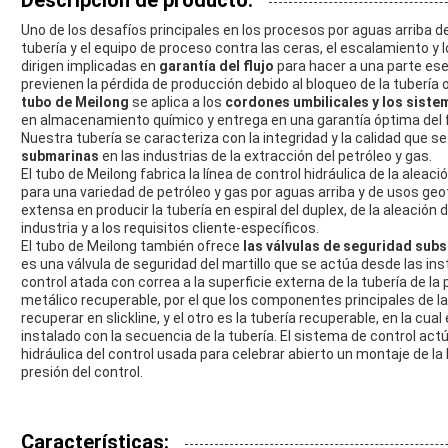
Descripción de producto:
Uno de los desafíos principales en los procesos por aguas arriba de 
tubería y el equipo de proceso contra las ceras, el escalamiento y 
dirigen implicadas en
garantía del flujo
para hacer a una parte esen
previenen la pérdida de producción debido al bloqueo de la tubería o
tubo de Meilong
se aplica a los
cordones umbilicales y los siste
en almacenamiento químico y entrega en una garantía óptima del f
Nuestra tubería se caracteriza con la integridad y la calidad que 
submarinas
en las industrias de la extracción del petróleo y gas.
El tubo de Meilong fabrica la línea de control hidráulica de la aleac
para una variedad de petróleo y gas por aguas arriba y de usos geo
extensa en producir la tubería en espiral del duplex, de la aleación 
industria y a los requisitos cliente-específicos.
El tubo de Meilong también ofrece
las válvulas de seguridad sub
es una válvula de seguridad del martillo que se actúa desde las ins
control atada con correa a la superficie externa de la tubería de la
metálico recuperable, por el que los componentes principales de l
recuperar en slickline, y el otro es la tubería recuperable, en la cu
instalado con la secuencia de la tubería. El sistema de control act
hidráulica del control usada para celebrar abierto un montaje de la b
presión del control.
Características: