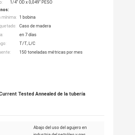
o:
1/4" OD x 0,049" PESO
inos:
n mínima:
1 bobina
quetado:
Caso de madera
a:
en 7 días
ago:
T/T, L/C
uente:
150 toneladas métricas por mes
Current Tested Annealed de la tubería
Abajo del uso del agujero en
industria del petróleo y gas