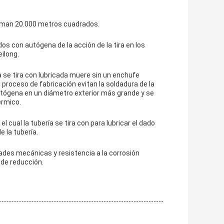
suman 20.000 metros cuadrados.
os con autógena de la acción de la tira en los
ilong.
ía se tira con lubricada muere sin un enchufe
l proceso de fabricación evitan la soldadura de la
autógena en un diámetro exterior más grande y se
érmico.
l cual la tubería se tira con para lubricar el dado
 la tubería.
ades mecánicas y resistencia a la corrosión
de reducción.