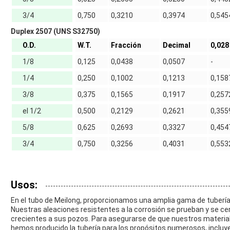
3/4
0,750
0,3210
0,3974
0,545
Duplex 2507 (UNS S32750)
O.D.
W.T.
Fracción
Decimal
0,028
1/8
0,125
0,0438
0,0507
-
1/4
0,250
0,1002
0,1213
0,158
3/8
0,375
0,1565
0,1917
0,257
el 1/2
0,500
0,2129
0,2621
0,355
5/8
0,625
0,2693
0,3327
0,454
3/4
0,750
0,3256
0,4031
0,553
Usos:
En el tubo de Meilong, proporcionamos una amplia gama de tubería
Nuestras aleaciones resistentes a la corrosión se prueban y se ce
crecientes a sus pozos. Para asegurarse de que nuestros materiale
hemos producido la tubería para los propósitos numerosos, incluy