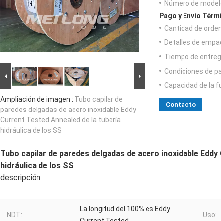
Número de model
Pago y Envío Térm
Cantidad de orde
Detalles de empa
Tiempo de entreg
Condiciones de p
Capacidad de la f
Ampliación de imagen :
Tubo capilar de
Contacto
paredes delgadas de acero inoxidable Eddy
Current Tested Annealed de la tubería
hidráulica de los SS
Tubo capilar de paredes delgadas de acero inoxidable Eddy 
hidráulica de los SS
descripción
La longitud del 100% es Eddy
NDT:
Uso:
Current Tested