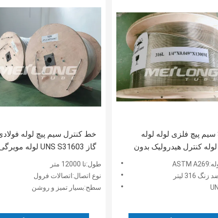
SGS BV سیم پیچ فلزی لوله لوله
خط کنترل سیم پیچ لوله فولاد
وله کنترل هیدرولیک بدون
گاز UNS S31603 لوله م
بالا
ASTM 
طول:تا 12000 متر
گ 316 لیتر
نوع اتصال:اتصالات فرول
UN
سطح:بسیار تمیز و روشن