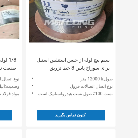
سیم پیچ لوله از جنس استنلس استیل
1/8 ل
برای سوراخ پایین 8 خط تزریق
صنعت نف
شیمیایی آزمایش شده هیدرواستاتیک
طول:تا 12000 متر
نوع اتصال:
نوع اتصال:اتصالات فرول
وضعیت:آنیل
تست:100٪ طول تست هیدرواستاتیک است
مواد:فولاد 
اکنون تماس بگیرید