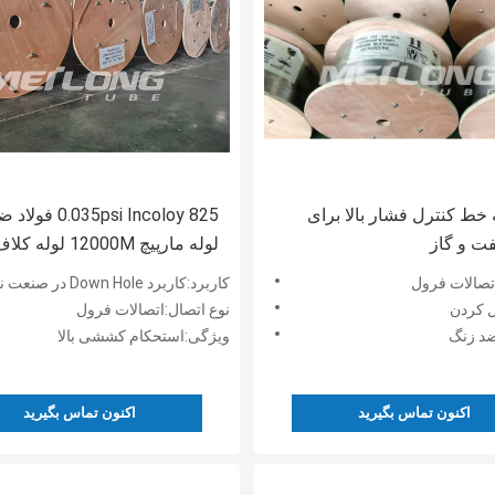
وله خط کنترل فشار بالا برای
.035psi Incoloy 825
ت و گاز
لوله مارپیچ 12000M لوله کل
مویرگی
اتصالات فرول
کاربرد:کاربرد Down Hole در صنعت نفت و گاز
 کردن
نوع اتصال:اتصالات فرول
ضد زنگ
ویژگی:استحکام کششی بالا
اکنون تماس بگیرید
اکنون تماس بگیرید