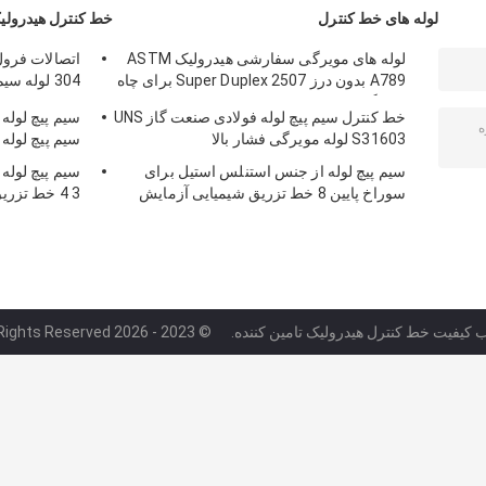
لوله های خط کنترل
خط کنترل هیدرولی
لوله های مویرگی سفارشی هیدرولیک ASTM
A789 بدون درز Super Duplex 2507 برای چاه
304 لوله 
های گاز
پایین
خط کنترل سیم پیچ لوله فولادی صنعت گاز UNS
S31603 لوله مویرگی فشار بالا
سیم پیچ لوله
سیم پیچ لوله از جنس استنلس استیل برای
سیم پیچ لوله
سوراخ پایین 8 خط تزریق شیمیایی آزمایش
3 4 خط تزریق شیمیایی SS316L
شده هیدرواستاتیک
 کیفیت خط کنترل هیدرولیک تامین کننده.
© 2023 - 2026 Suzhou Meilong Tube Co., Ltd.. All Rights Reserved.