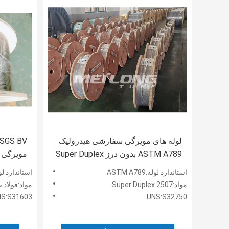
لوله های مویرگی سفارشی هیدرولیک
ASTM A789 بدون درز Super Duplex
مویرگی ل
2507 برای چاه های گاز
درز
استاندارد لوله:ASTM A789
استاندارد لوله:A269
مواد:Super Duplex 2507
مواد:فولاد ضد زن
S:S31603
UNS:S32750