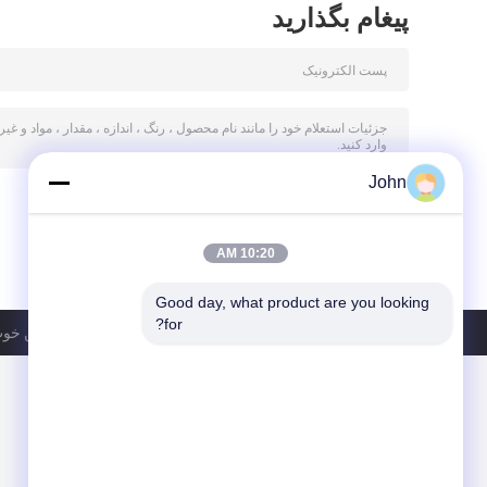
پیغام بگذارید
John
10:20 AM
Good day, what product are you looking 
for?
سیاست حفظ حریم خصوصی
| چین خوب