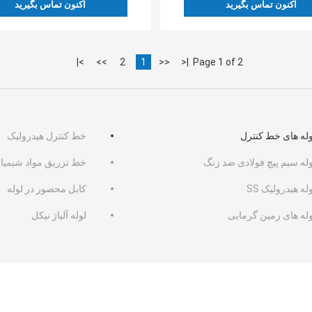
اکنون تماس بگیرید
اکنون تماس بگیرید
>|
>>
2
1
<<
|<
Page 1 of 2
وله های خط کنترل
خط کنترل هیدرولیک
وله سیم پیچ فولادی ضد زنگ
خط تزریق مواد شیمیا
له هیدرولیک SS
کابل محصور در لوله
وله های زمین گرمایی
لوله آلیاژ نیکل