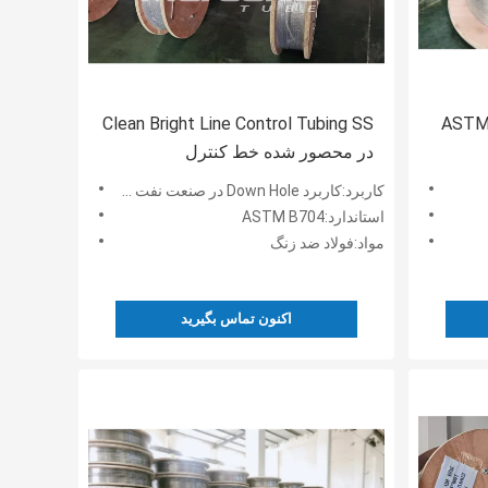
له های هیدرولیک 0.125 اینچ ASTM
Clean Bright Line Control Tubing SS
در محصور شده خط کنترل
هیدرواستاتیک تست شده است
کاربرد:کاربرد Down Hole در صنعت نفت و گاز
استاندارد:ASTM B704
مواد:فولاد ضد زنگ
اکنون تماس بگیرید