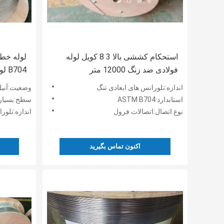
استحکام کششی بالا 3 8 کویل لوله
فولادی ضد زنگ 12000 متر
704
12000 متر
اندازه:تلورانس های ابعادی تنگ
وضعیت:آنیل
استاندارد:ASTM B704
سطح:بسیار 
نوع اتصال:اتصالات فرول
اندازه:تلور
اکنون تماس بگیرید