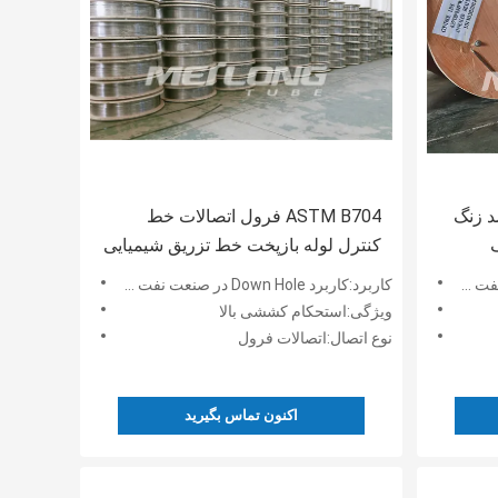
0 فولاد ضد زنگ
ASTM B704 فرول اتصالات خط
اف
کنترل لوله بازپخت خط تزریق شیمیایی
کاربرد:کاربرد Down Hole در صنعت نفت و گاز
ویژگی:استحکام کششی بالا
نوع اتصال:اتصالات فرول
اکنون تماس بگیرید