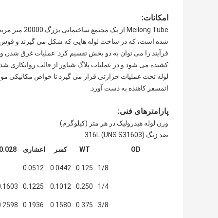
امکانات:
Meilong Tube 
شده است، که در ساخت لوله هایی که شکل می گیرند و قوس تن
فرآیند را می توان به دو بخش تقسیم کرد: عملیات غرق شدن و 
کشیده می شود و در عملیات پلاگ شناور از قالب روانکاری شده 
لوله تحت عملیات حرارتی قرار می گیرد تا خواص مکانیکی مورد
اتمسفر کاهنده به دست آورد.
پارامترهای فنی:
وزن لوله هیدرولیک در هر متر (کیلوگرم)
ضد زنگ 316L (UNS S31603)
OD
WT
کسر
اعشاری
0.028
0.0512
0.0442
0.125
1/8
0.1603
0.1225
0.1012
0.250
1/4
0.2598
0.1936
0.1580
0.375
3/8