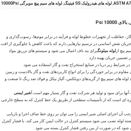
,
لوله های هیدرولیک SS فیتینگ
,
لوله های سیم پیچ مویرگی 10000Psi
ز، حفاظت از تجهیزات خطوط لوله و فرآیند در برابر موم‌ها، رسوب‌گذاری و
یان نقش اساسی در ترسیم نیازهایی دارند که باعث کاهش یا جلوگیری از افت
یم پیچ از
لوله میلونگ
برای بند ناف اعمال می شود و سیستم های تزریق مواد
تضمین جریان بهینه دارد.
ر شرایط زیر دریا در صنایع استخراج نفت و گاز استفاده می شود.
آلیاژی مقاوم در برابر خوردگی را برای انواع کاربردهای نفت و گاز بالادست و زمین
 تجربه گسترده ای در تولید لوله های سیم پیچ از گریدهای دوبلکس، آلیاژ نیکل و فولاد ضد زنگ تا صنعت و
 آنها برای سود و تولید هر شرکت نفت و گاز بسیار مهم است.آ
شیر ایمنی
ره ای است که از تأسیسات سطحی از طریق یک خط کنترل که به سطح خارجی
 سیم، که به موجب آن اجزای اصلی شیر ایمنی را می توان بر روی خط صاف اجرا و بازیابی
 رشته لوله نصب می شود.سیستم کنترل در حالت ایمن کار می کند، با فشار کنترل
ی شود که در صورت از بین رفتن فشار کنترل بسته می شود.