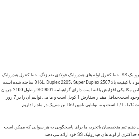
ما خدمات سفارشی را برای خط کنترل هیدرولیک لوله های هیدرولیک SS، خط کنترل لوله های هیدرولیک فولادی ضد زنگ، خط کنترل هیدرولیک
لوله های هیدرولیک SS ارائه می دهیم.لوله هیدرولیک SS ما از مواد با کیفیت بالا 316L، Duplex 2205، Super Duplex 2507 ساخته شده است
و دارای شرایط آنیل شده است.تحمل اندازه نزدیک است و خواص مکانیکی افزایش یافته است.دارای گواهینامه ISO9001 و طول 100٪ جریان
گردابی تست شده است.این در اندازه 1/4''OD x 0.049''WT موجود است.حداقل مقدار سفارش 1 کویل است و ما می توانیم آن را در 7 روز
اریم.
ی فنی و خدمات ارائه می دهیم.تیم متخصصان باتجربه ما برای پاسخگویی به هر سوالی که ممکن است
له های هیدرولیک SS خود ارائه می دهند.