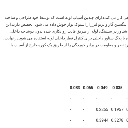
از یک مجتمع ساختمانی بزرگ 20000 متر مربعی کار می کند.دارای چندین آسیاب لوله است که توسط خود طراحی و ساخته
گستن گاز و پرتو لیزر از استوک نوار جوش داده می شود، تخصص دارند.این
شناور.در سینینگ، لوله از طریق قالب روانکاری شده بدون دوشاخه داخلی
با پلاگ شناور داخلی برای کنترل قطر داخلی لوله استفاده می شود.در نهایت،
 نظر و مقاومت در برابر خوردگی را از طریق یک کوره خارج از آسیاب با
0.083
0.065
0.049
0.035
-
-
-
-
-
-
-
0.2255
0.1957
-
-
0.3944
0.3278