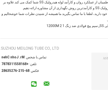
ما همچنین قادر به ارائه خدمات نصب و نگهداری هستیم که به اطمینان از عملکرد روان و کارآمد لوله هیدرولیک SS شما کمک می کند.علاوه بر
رائه دهیم.
اگر سوالی دارید یا نیاز به کمک در مورد لوله های هیدرولیک SS خود دارید، لطفا با ما تماس بگیرید.ما همیشه از شنیدن نظرات شما خوشحالیم و
,
 SS
سیم پیچ فولادی ضد زنگ 1 2 12000M
SUZHOU MEILONG TUBE CO., LTD.
تماس با شخص:
Mr. John Chen
تلفن:
+8618551138787
فکس:
86-512-67253682