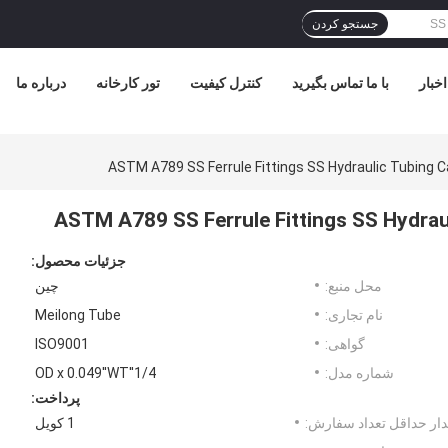
جستجو کردن
اخبار
با ما تماس بگیرید
کنترل کیفیت
تور کارخانه
درباره ما
ASTM A789 SS Ferrule Fittings SS Hydraulic Tubing Ca
ASTM A789 SS Ferrule Fittings SS Hydraul
جزئیات محصول:
محل منبع:
چین
نام تجاری:
Meilong Tube
گواهی:
ISO9001
شماره مدل:
1/4''OD x 0.049''WT
پرداخت:
ار حداقل تعداد سفارش:
1 کویل