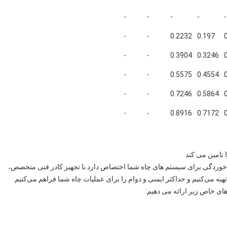
-
-
-
-
-
-
-
0.2232
0.197
-
-
0.3904
0.3246
-
-
0.5575
0.4554
-
-
0.7246
0.5864
-
-
0.8916
0.7172
 تامین می کند
وم در برابر خوردگی برای سیستم های چاه شما اختصاص دارد.با تجهیز کادر فنی متخصص،
تهیه می‌کنیم و حداکثر ایمنی و دوام را برای عملیات چاه شما فراهم می‌کنیم.
های خاص زیر ارائه می دهیم: