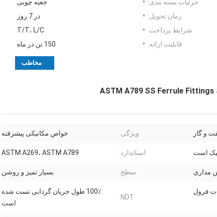
جزئیات بسته بندی:
جعبه چوبی
زمان تحویل:
در 7 روز
شرایط پرداخت:
T/T، L/C
قابلیت ارائه:
150 تن در ماه
مخاطب
ASTM A789 SS Ferrule Fittings S
ویژگی:
خواص مکانیکی پیشرفته
استاندارد:
ASTM A269، ASTM A789
 مداری
سطح:
بسیار تمیز و روشن
ات فرول
100٪ طول جریان گردابی تست شده
NDT:
است