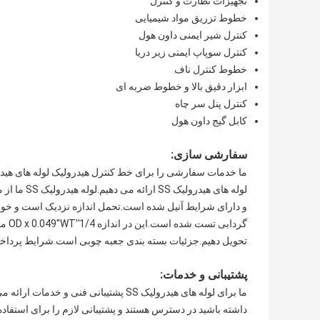
تجهیزات نظارت و کنترل
خطوط تزریق مواد شیمیایی
کنترل شیر ایمنی داون هول
کنترل سوپاپ ایمنی زیر دریا
خطوط کنترل ناف
ابزار دقیق بالا و خطوط ضربه ای
کنترل پنل سر چاه
کابل گیج داون هول
سفارشی سازی:
تحویل دهیم.جزئیات بسته بندی جعبه چوبی است.شرایط پرداخت T/T، L/C است و ما توانایی تامین 150 تن متریک در ماه را د
پشتیبانی و خدمات:
ما برای لوله های هیدرولیک SS پشتیبان
داشته باشید در دسترس هستند و پشتیبانی لازم را برای استفاده حداکثری از لو