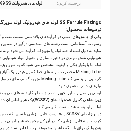
برجسته کردن:
لوله های هیدرولیک ASTM A789 SS
SS Ferrule Fittings لوله های هیدرولیک لوله مویرگی بالای 10000 Psi
توضیحات محصول:
یکی از چالش‌های اصلی در فرآیندهای بالادستی صنعت نفت و گا
رسوبات آسفالتانی است.رشته های مهندسی درگیر در تضمین جر
تولید به دلیل انسداد خط لوله یا تجهیزات فرآیند می شود.لوله س
شیمیایی نقش موثری در ذخیره سازی و تحویل مواد شیمیایی در 
لوله ما با یکپارچگی و کیفیت مشخص می شود که به طور ویژه د
Meilong Tube محصولات لوله های خط کنترل هیدرولیک 
گرمایی تولید می کند.Meilong Tube
نیازهای خاص مشتری دارد.
ایمنی پرسنل و سایر تجهیزات در چاه ها و کارخانه های مربوطه
زیرسطحی کنترل شده با سطح (SCSSV)
یک شیر اطمینان حف
لوله تولید بسته شده است، کار می کند.
دو نوع اصلی SCSSV رایج است: قابل بازیابی با
کرد، و لوله قابل بازیابی، که در آن کل مجموعه شیر ایمنی با
هیدرولیک برای باز نگه داشتن مجموعه توپ یا فلپر استفاده م