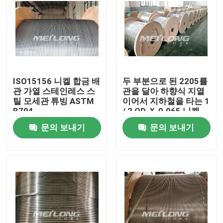
ISO15156 니켈 합금 배
두 부분으로 된 2205를
관 가열 스테인레스 스
관을 달아 하향식 지열
틸 모세관 튜빙 ASTM
이어서 지하철을 타는 1
B704
/ 2 OD Ｘ 0.065 니켈
합금
문의 보내기
문의 보내기
집
제품
화면