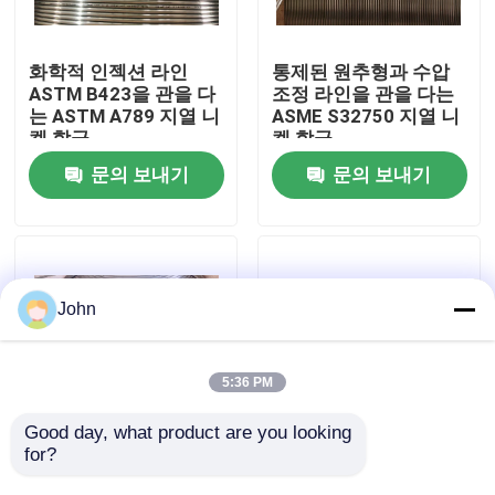
우리에 대하여
화학적 인젝션 라인
통제된 원추형과 수압
ASTM B423을 관을 다
조정 라인을 관을 다는
는 ASTM A789 지열 니
ASME S32750 지열 니
공장 여행
켈 합금
켈 합금
문의 보내기
문의 보내기
품질 관리
연락주세요
John
뉴스
5:36 PM
경우
Good day, what product are you looking 
for?
수력이어 단련된 고압
ASTM B423 지열 니켈
지열 니켈 합금 배관
합금 배관 라인 배관 통
유압 제어 라인