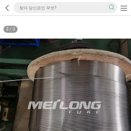
2
/
3