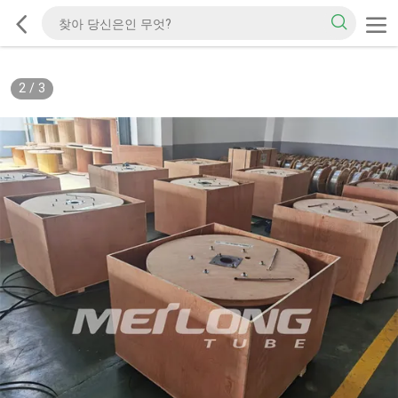
2
/
3