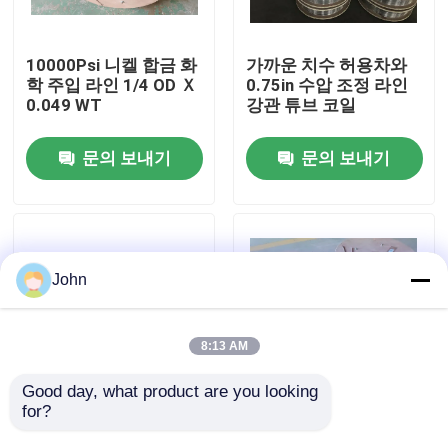
우리에 대하여
10000Psi 니켈 합금 화
가까운 치수 허용차와
학 주입 라인 1/4 OD Ｘ
0.75in 수압 조정 라인
0.049 WT
강관 튜브 코일
공장 여행
문의 보내기
문의 보내기
품질 관리
연락주세요
John
뉴스
8:13 AM
경우
Good day, what product are you looking 
for?
12000 미터를 관을 다
10000Psi를 관을 다는
는 인코넬 625 모세관
고압 화학 주입 제어 라
유압 제어 라인