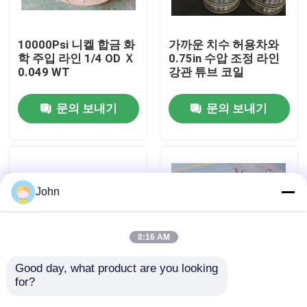
우리에 대하여
10000Psi 니켈 합금 화
가까운 치수 허용차와
학 주입 라인 1/4 OD Ｘ
0.75in 수압 조정 라인
0.049 WT
강관 튜브 코일
공장 여행
문의 보내기
문의 보내기
품질 관리
연락주세요
John
뉴스
8:16 AM
경우
Good day, what product are you looking 
for?
12000 미터를 관을 다
10000Psi를 관을 다는
는 인코넬 625 모세관
고압 화학 주입 제어 라
유압 제어 라인