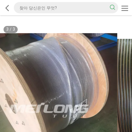
3
/
3