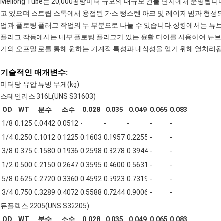
Meilong Tube는 20,000평방미터 규모의 대규모 건물 단지에서 운영
고 있으며 스트립 스톡에서 용접된 가스 텅스텐 아크 및 레이저 빔과 형성
업과 플로팅 플러그 작업의 두 부분으로 나눌 수 있습니다.싱킹에서는 튜브
플러그 작동에서는 내부 플로팅 플러그가 있는 윤활 다이를 사용하여 튜브
기의 오프밀 로를 통해 원하는 기계적 특성과 내식성을 얻기 위해 열처리
기술적인 매개변수:
미터당 유압 튜빙 무게(kg)
스테인리스 316L(UNS S31603)
OD
WT
분수
소수
0.028
0.035
0.049
0.065
0.083
1/8
0.125
0.0442
0.0512
-
-
-
-
-
1/4
0.250
0.1012
0.1225
0.1603
0.1957
0.2255
-
-
3/8
0.375
0.1580
0.1936
0.2598
0.3278
0.3944
-
-
1/2
0.500
0.2150
0.2647
0.3595
0.4600
0.5631
-
-
5/8
0.625
0.2720
0.3360
0.4592
0.5923
0.7319
-
-
3/4
0.750
0.3289
0.4072
0.5588
0.7244
0.9006
-
-
듀플렉스 2205(UNS S32205)
OD
WT
분수
소수
0.028
0.035
0.049
0.065
0.083