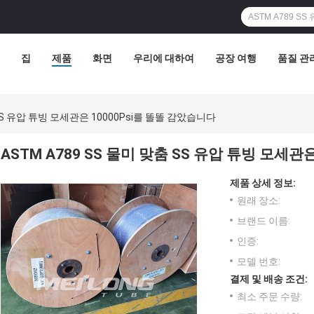
집
제품
화면
우리에 대하여
공장 여행
품질 관
 SS 유압 튜빙 모세관은 10000Psi를 똘똘 감았습니다
ASTM A789 SS 물미 맞춤 SS 유압 튜빙 모세관
제품 상세 정보:
원래 장소:
브랜드 이름:
인증:
모델 번호:
결제 및 배송 조건:
최소 주문 수량: