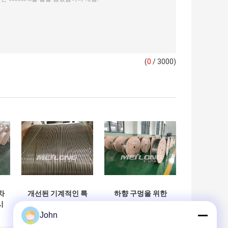
(
0
/ 3000)
차
개선된 기계적인 특
하향 구멍을 위한
시
성과 두 부분으로 된
2507 화학 주입 라
John
강
2507 SS 유압 튜빙
인 1시 2분 스테인
Ss 모세관
레스 강 유압 튜빙을