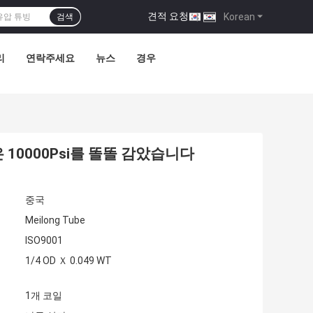
견적 요청
|
Korean
검색
리
연락주세요
뉴스
경우
은 10000Psi를 똘똘 감았습니다
중국
Meilong Tube
ISO9001
1/4 OD Ｘ 0.049 WT
1개 코일