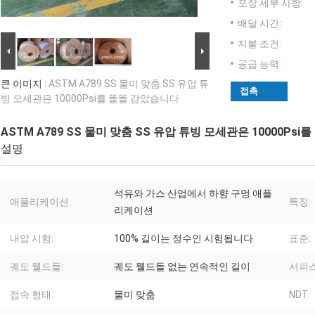
포장 세부 사항:
배달 시간:
지불 조건:
공급 능력:
큰 이미지 :
ASTM A789 SS 물미 맞춤 SS 유압 튜
접촉
빙 모세관은 10000Psi를 똘똘 감았습니다
ASTM A789 SS 물미 맞춤 SS 유압 튜빙 모세관은 10000Ps
설명
석유와 가스 산업에서 하향 구멍 애플
애플리케이션:
특징:
리케이션
내압 시험:
100% 길이는 정수인 시험됩니다
표준:
궤도 웰드들:
궤도 웰드들 없는 연속적인 길이
서피스
접속 형태:
물미 맞춤
NDT: