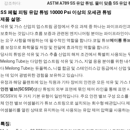
강조하다:
ASTM A789 SS 유압 튜빙
,
물미 맞춤 SS 유압
SS 페럴 피팅 유압 튜빙 10000 Psi 이상의 모세관 튜빙
제품 설명:
석유 및 가스 산업의 업스트림 공정에서 주요 과제 중 하나는 파이프라인과
보호하는 것입니다.흐름 보증과 관련된 엔지니어링 분야는 파이프라인이나
는 요구 사항을 매핑하는 데 필수적인 역할을 합니다.코일 튜브
메이롱 튜
름 보장으로 화학물질 저장 및 전달에 효과적인 역할을 합니다.
당사의 튜빙은 석유 및 가스 추출 산업의 해저 조건에서 특별히 사용되는 
Meilong Tube는 다양한 업스트림 석유 및 가스, 지열 응용 분야를 위한
다.Meilong Tube는 듀플렉스, 니켈 합금 및 스테인리스강 등급에서 
는 데 있어 광범위한 경험을 보유하고 있습니다.
유정과 해당 플랜트에 있는 직원과 기타 장비의 안전은 모든 석유 및 가스
안전 밸브(SCSSV)
생산 튜빙의 외부 표면에 묶인 제어 라인을 통해 표면
SCSSV의 두 가지 기본 유형이 일반적입니다. 주요 안전 밸브 구성 요소
체 안전 밸브 어셈블리가 튜브 스트링으로 설치되는 회수형 배관입니다.제
어셈블리를 열린 상태로 유지하는 데 사용되는 유압 제어 압력을 사용하는
특징: