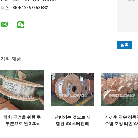
팩스:
86-512-67253682
기타 제품
하향 구멍을 위한 두
단련되는 것으로 시
가까운 치수 허용
부분으로 된 2205
험된 SS 스테인레
수압 조정 라인 3
SS 유압 튜빙 제어
스 강 유압 튜빙 가
8분 스테인레스 
라인 얇은 모세관 튜
는 둘러싸인 모세관
유압 튜빙