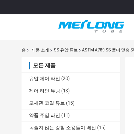
홈
제품 소개
SS 유압 튜브
ASTM A789 SS 물미 맞춤
모든 제품
유압 제어 라인
(20)
제어 라인 튜빙
(13)
모세관 코일 튜브
(15)
약품 주입 라인
(11)
녹슬지 않는 강철 소용돌이 배선
(15)