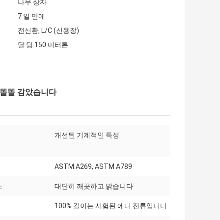
나무 상자
7 일 만에
전신환, L/C (신용장)
달 당 150 미터톤
i를 똘똘 감았습니다
개선된 기계적인 특성
ASTM A269, ASTM A789
:
대단히 깨끗하고 밝습니다
100% 길이는 시험된 에디 전류입니다