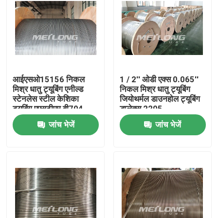
आईएसओ15156 निकल
1 / 2'' ओडी एक्स 0.065''
मिश्र धातु ट्यूबिंग एनील्ड
निकल मिश्र धातु ट्यूबिंग
स्टेनलेस स्टील केशिका
जियोथर्मल डाउनहोल ट्यूबिंग
ट्यूबिंग एएसटीएम बी704
डुप्लेक्स 2205
जांच भेजें
जांच भेजें
घर
उत्पादों
वीडियो