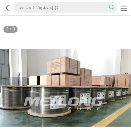
2
/
3