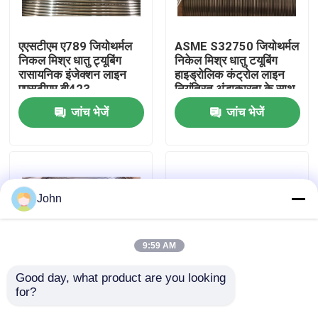
हमारे बारे में
एएसटीएम ए789 जियोथर्मल
ASME S32750 जियोथर्मल
निकल मिश्र धातु ट्यूबिंग
निकेल मिश्र धातु टयूबिंग
रासायनिक इंजेक्शन लाइन
हाइड्रोलिक कंट्रोल लाइन
कारखाना भ्रमण
एएसटीएम बी423
नियंत्रित अंडाकारता के साथ
जांच भेजें
जांच भेजें
गुणवत्ता नियंत्रण
संपर्क करें
John
समाचार
9:59 AM
मामलों
Good day, what product are you looking 
for?
उच्च दबाव जियोथर्मल निकल
एएसटीएम बी423 जियोथर्मल
मिश्र धातु ट्यूबिंग एएसटीएम
निकल मिश्र धातु टयूबिंग
हाइड्रोलिक नियंत्रण रेखा