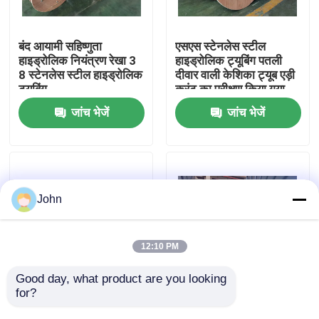
हमारे बारे में
बंद आयामी सहिष्णुता
एसएस स्टेनलेस स्टील
हाइड्रोलिक नियंत्रण रेखा 3
हाइड्रोलिक ट्यूबिंग पतली
8 स्टेनलेस स्टील हाइड्रोलिक
दीवार वाली केशिका ट्यूब एड़ी
कारखाना भ्रमण
ट्यूबिंग
करंट का परीक्षण किया गया
जांच भेजें
जांच भेजें
गुणवत्ता नियंत्रण
संपर्क करें
John
समाचार
12:10 PM
मामलों
Good day, what product are you looking 
for?
तेल और गैस उद्योग के लिए
हाइड्रोलिक लाइन उच्च दबाव
हाइड्रोलिक स्टील ट्यूब
केशिका ट्यूबिंग AISI
हाइड्रोलिक नियंत्रण रेखा