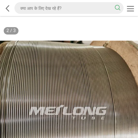
2
/
3