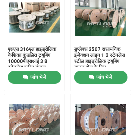
एसएस 316एल हाइड्रोलिक
डुप्लेक्स 2507 रासायनिक
केशिका कुंडलित ट्यूबिंग
इंजेक्शन लाइन 1 2 स्टेनलेस
10000पीएसआई 3 8
स्टील हाइड्रोलिक ट्यूबिंग
स्टेनलेस स्टील कुंडल
डाउन होल के लिए
जांच भेजें
जांच भेजें
घर
उत्पादों
वीडियो