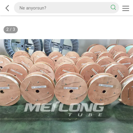
2
/
3