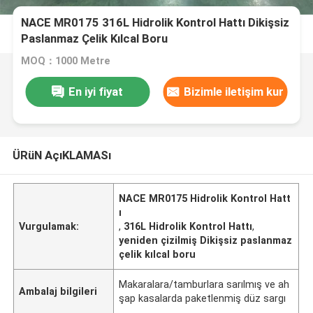
NACE MR0175 316L Hidrolik Kontrol Hattı Dikişsiz
Paslanmaz Çelik Kılcal Boru
MOQ：1000 Metre
En iyi fiyat
Bizimle iletişim kur
ÜRüN AçıKLAMASı
NACE MR0175 Hidrolik Kontrol Hatt
ı
Vurgulamak:
,
316L Hidrolik Kontrol Hattı
,
yeniden çizilmiş Dikişsiz paslanmaz
çelik kılcal boru
Makaralara/tamburlara sarılmış ve ah
Ambalaj bilgileri
şap kasalarda paketlenmiş düz sargı