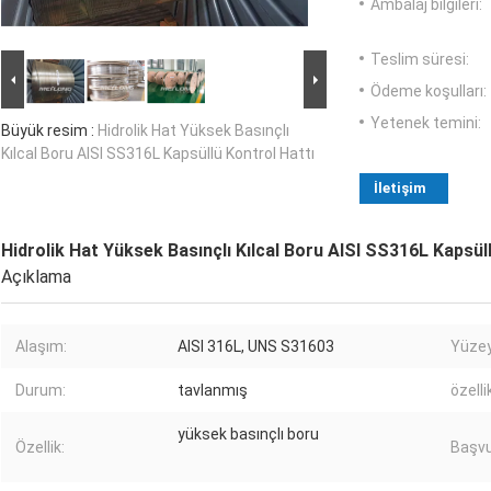
Ambalaj bilgileri:
Teslim süresi:
Ödeme koşulları:
Yetenek temini:
Büyük resim :
Hidrolik Hat Yüksek Basınçlı
Kılcal Boru AISI SS316L Kapsüllü Kontrol Hattı
İletişim
Hidrolik Hat Yüksek Basınçlı Kılcal Boru AISI SS316L Kapsül
Açıklama
Alaşım:
AISI 316L, UNS S31603
Yüzey
Durum:
tavlanmış
özelli
yüksek basınçlı boru
Özellik:
Başvu