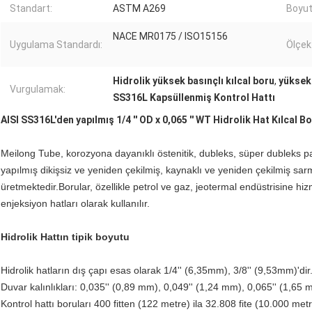
Standart:
ASTM A269
Boyut
NACE MR0175 / ISO15156
Uygulama Standardı:
Ölçek
Hidrolik yüksek basınçlı kılcal boru
,
yüksek 
Vurgulamak:
SS316L Kapsüllenmiş Kontrol Hattı
AISI SS316L'den yapılmış 1/4 '' OD x 0,065 '' WT Hidrolik Hat Kılcal B
Meilong Tube, korozyona dayanıklı östenitik, dubleks, süper dubleks pa
yapılmış dikişsiz ve yeniden çekilmiş, kaynaklı ve yeniden çekilmiş sarm
üretmektedir.Borular, özellikle petrol ve gaz, jeotermal endüstrisine hiz
enjeksiyon hatları olarak kullanılır.
Hidrolik Hattın tipik boyutu
Hidrolik hatların dış çapı esas olarak 1/4'' (6,35mm), 3/8'' (9,53mm)'dir
Duvar kalınlıkları: 0,035'' (0,89 mm), 0,049'' (1,24 mm), 0,065'' (1,65
Kontrol hattı boruları 400 fitten (122 metre) ila 32.808 fite (10.000 m