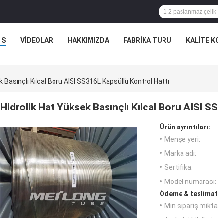
 S
VIDEOLAR
HAKKIMIZDA
FABRIKA TURU
KALITE 
k Basınçlı Kılcal Boru AISI SS316L Kapsüllü Kontrol Hattı
Hidrolik Hat Yüksek Basınçlı Kılcal Boru AISI S
Ürün ayrıntıları:
Menşe yeri:
Marka adı:
Sertifika:
Model numarası:
Ödeme & teslimat 
Min sipariş miktar