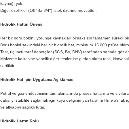
kaynağı yok.
Diğer özellikler (1/8'' ila 3/4'') istek üzerine mevcuttur.
Hidrolik Hattın Önemi
Her bir boru bobini, yörünge kaynakları olmaksızın tamamen sürekli bir
Boru bobini şeklindeki her bir hidrolik hat, minimum 15.000 psi'de hidrost
Test, üçüncü taraf denetçiler (SGS, BV, DNV) tarafından sahada gözlem
Malzeme kalitesine yönelik diğer testler ise girdap akımı testi, kimya
sertliktir.
Hidrolik Hat için Uygulama Açıklaması
Petrol ve gaz endüstrisinin tüm alanlarında proses hatlarına ve sıvılara
daha iyi stabilite sağlamak için kuyu deliğinin yan tarafını filme almak i
ve altyapıyı sağlıklı tutar.
Hidrolik Hattın Rolü