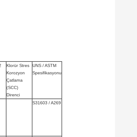
2
Klorür Stres
UNS / ASTM
Korozyon
Spesifikasyonu
Çatlama
(SCC)
Direnci
S31603 / A269