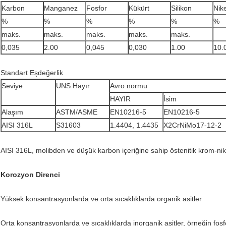
Karbon
Manganez
Fosfor
Kükürt
Silikon
Nike
%
%
%
%
%
%
maks.
maks.
maks.
maks.
maks.
0,035
2.00
0,045
0,030
1.00
10.
Standart Eşdeğerlik
Seviye
UNS Hayır
Avro normu
HAYIR
İsim
Alaşım
ASTM/ASME
EN10216-5
EN10216-5
AISI 316L
S31603
1.4404, 1.4435
X2CrNiMo17-12-2
AISI 316L, molibden ve düşük karbon içeriğine sahip östenitik krom-nike
Korozyon Direnci
Yüksek konsantrasyonlarda ve orta sıcaklıklarda organik asitler
Orta konsantrasyonlarda ve sıcaklıklarda inorganik asitler, örneğin fosfor