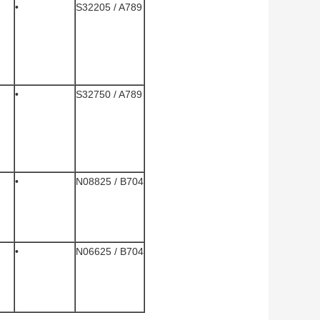
•
S32205 / A789
•
S32750 / A789
•
N08825 / B704
•
N06625 / B704