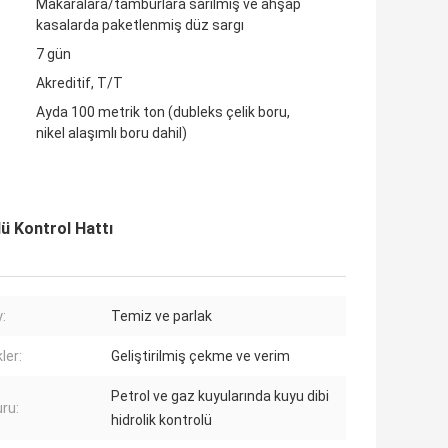
Makaralara/tamburlara sarılmış ve ahşap
kasalarda paketlenmiş düz sargı
7 gün
Akreditif, T/T
Ayda 100 metrik ton (dubleks çelik boru,
nikel alaşımlı boru dahil)
lü Kontrol Hattı
:
Temiz ve parlak
kler:
Geliştirilmiş çekme ve verim
Petrol ve gaz kuyularında kuyu dibi
ru:
hidrolik kontrolü