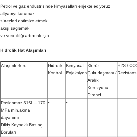
Petrol ve gaz endüstrisinde kimyasalları enjekte ediyoruz
altyapıyı korumak
süreçleri optimize etmek
akışı sağlamak
ve verimliliği artırmak için
Hidrolik Hat Alaşımları
Alaşımlı Boru
Hidrolik
Kimyasal
Klorür
H2S / CO
Kontrol
Enjeksiyon
Çukurlaşması /
Rezistans
Aralık
Korozyonu
Direnci
Paslanmaz 316L – 170
•
•
MPa min.akma
dayanımı
Dikiş Kaynaklı Basınç
Boruları