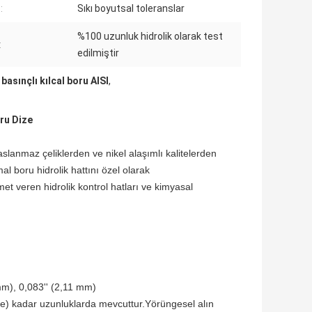
:
Sıkı boyutsal toleranslar
%100 uzunluk hidrolik olarak test
:
edilmiştir
basınçlı kılcal boru AISI
,
oru Dize
slanmaz çeliklerden ve nikel alaşımlı kalitelerden
al boru hidrolik hattını özel olarak
met veren hidrolik kontrol hatları ve kimyasal
.
 mm), 0,083'' (2,11 mm)
etre) kadar uzunluklarda mevcuttur.Yörüngesel alın