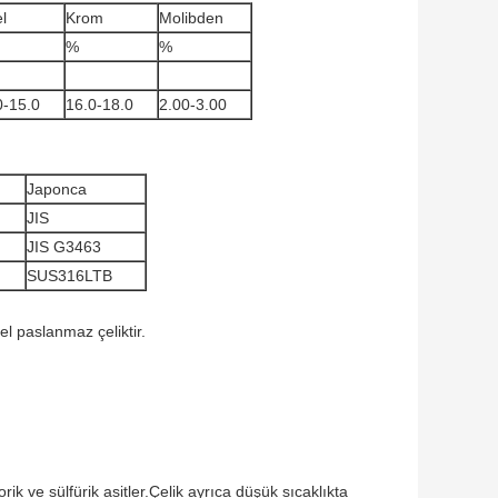
l
Krom
Molibden
%
%
0-15.0
16.0-18.0
2.00-3.00
Japonca
JIS
JIS G3463
SUS316LTB
l paslanmaz çeliktir.
ik ve sülfürik asitler.Çelik ayrıca düşük sıcaklıkta