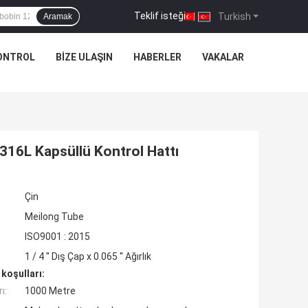
Teklif isteği
|
Turkish
Aramak
KONTROL
BIZE ULAŞIN
HABERLER
VAKALAR
S316L Kapsüllü Kontrol Hattı
Çin
Meilong Tube
ISO9001 : 2015
1 / 4 '' Dış Çap x 0.065 '' Ağırlık
koşulları:
ı:
1000 Metre