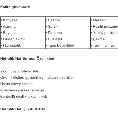
Kalite güvencesi
• Kimyasal
• Uzama
• Metalurji
• Aşınma
• Sertlik
• Pozitif malze
• Boyutsal
• Parlama
• Yüzey pürüzlü
• Girdap akımı
• Düzleştir
• Çekme
• Hidrostatik
• Tane büyüklüğü
• Teslim olmak
Hidrolik Hat Borusu Özellikleri
Yakın boyut toleransları
Önemli ölçüde geliştirilmiş mekanik özellikler
Üstün yüzey kalitesi
İç yüzeyin yüksek temizliği
Kontrollü ovallik, eksantriklik
Hidrolik Hat için AISI 316L