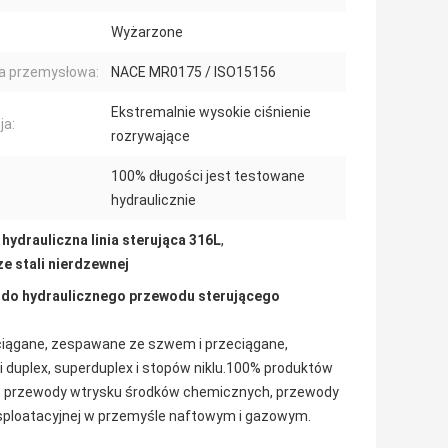
Wyżarzone
a przemysłowa:
NACE MR0175 / ISO15156
Ekstremalnie wysokie ciśnienie
ja:
rozrywające
100% długości jest testowane
hydraulicznie
,
hydrauliczna linia sterująca 316L
,
e stali nierdzewnej
L do hydraulicznego przewodu sterującego
zeciągane, zespawane ze szwem i przeciągane,
li duplex, superduplex i stopów niklu.100% produktów
ą, przewody wtrysku środków chemicznych, przewody
ksploatacyjnej w przemyśle naftowym i gazowym.