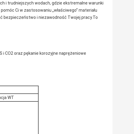
ych i trudniejszych wodach, gdzie ekstremalne warunki
 pomóc Ci w zastosowaniu „właściwego” materiału
ić bezpieczeństwo i niezawodność Twojej pracy.To
 i CO2 oraz pękanie korozyjne naprężeniowe
ncja WT