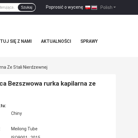
Poprosić o wycenę
|
Polish
Szukaj
UJ SIĘ Z NAMI
AKTUALNOŚCI
SPRAWY
na Ze Stali Nierdzewnej
ca Bezszwowa rurka kapilarna ze
tu:
Chiny
:
Meilong Tube
ISO9001 : 2015