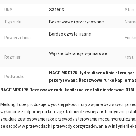
UNS:
S31603
Stan:
Typ rurki:
Bezszwowe i przerysowane
Norm
Bardzo czyste i jasne
Powierzchnia:
Funkc
Wąskie tolerancje wymiarowe
Rozmiar:
test:
NACE MR0175 Hydrauliczna linia sterująca
Podkreślić:
przerysowana Bezszwowa rurka kapilarna z
NACE MR0175 Bezszwowe rurki kapilarne ze stali nierdzewnej 316
Meilong Tube produkuje wysokiej jakości rury zwijane bez szwu i pr
wykonane z odpornej na korozję stali nierdzewnej austenitycznej, sta
znajduje zastosowanie jako przewody sterowania mocą hydrauliczn
ze stopów w przewodach i przewody oprzyrządowania w inżynierii e