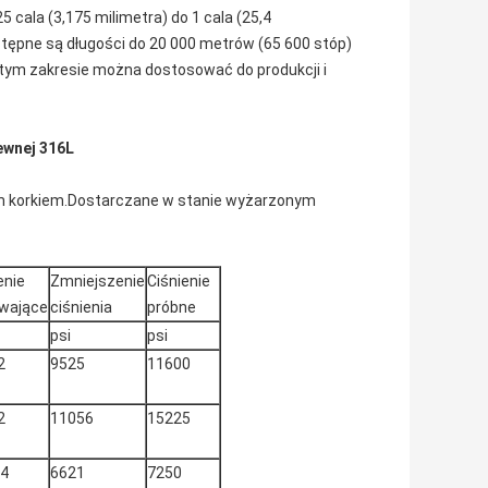
 cala (3,175 milimetra) do 1 cala (25,4
ostępne są długości do 20 000 metrów (65 600 stóp)
tym zakresie można dostosować do produkcji i
ewnej 316L
ym korkiem.Dostarczane w stanie wyżarzonym
enie
Zmniejszenie
Ciśnienie
ywające
ciśnienia
próbne
psi
psi
2
9525
11600
2
11056
15225
74
6621
7250