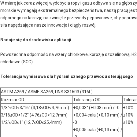
W miarę jak coraz więcej wydobycia ropy i gazu odbywa się na głębsz
morskie wymagają ekstremalnego bezpieczeństwa, naszą pracą jest
odpornego na korozję na zwinięte przewody pępowinowe, aby popraw
siła napędzająca nasze innowacje i ciągły rozwój.
Nadaje się do środowiska aplikacji
Powszechna odporność na wżery chlorkowe, korozję szczelinową, H2S
chlorkowe (SCC).
Tolerancja wymiarowa dla hydraulicznego przewodu sterującego
ASTM A269 / ASME SA269, UNS S31603 (316L)
Rozmiar OD
Tolerancja OD
Tolera
1/8''≤OD<3/16'' (3,18≤OD<4,76mm)
+0,003'' (+0,08 mm) / -0
±10%
3/16≤OD<1/2” (4,76≤OD<12,7mm)
+0,004 cala (+0,10 mm) /
±10%
1/2''≤OD≤1'' (12,7≤OD≤25,4mm)
-0
±10%
+0,005 cala (+0,13 mm) /