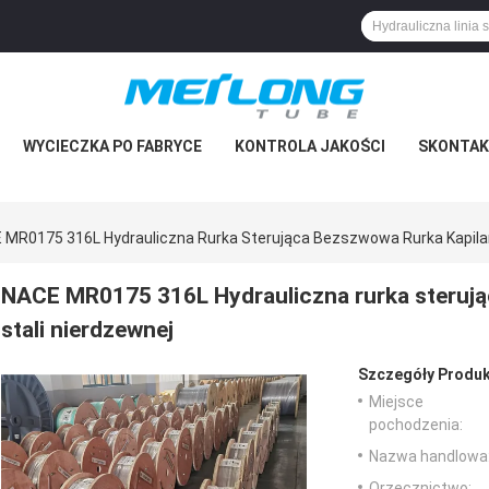
WYCIECZKA PO FABRYCE
KONTROLA JAKOŚCI
SKONTAKT
 MR0175 316L Hydrauliczna Rurka Sterująca Bezszwowa Rurka Kapilar
NACE MR0175 316L Hydrauliczna rurka sterują
stali nierdzewnej
Szczegóły Produk
Miejsce
pochodzenia:
Nazwa handlowa
Orzecznictwo: