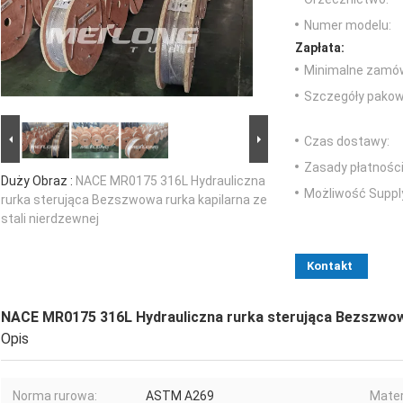
Numer modelu:
Zapłata:
Minimalne zamów
Szczegóły pakow
Czas dostawy:
Zasady płatności
Duży Obraz :
NACE MR0175 316L Hydrauliczna
Możliwość Suppl
rurka sterująca Bezszwowa rurka kapilarna ze
stali nierdzewnej
Kontakt
NACE MR0175 316L Hydrauliczna rurka sterująca Bezszwowa 
Opis
Norma rurowa:
ASTM A269
Mater