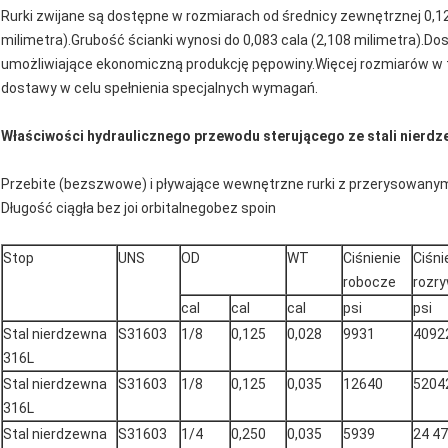
Rurki zwijane są dostępne w rozmiarach od średnicy zewnętrznej 0,125
milimetra).Grubość ścianki wynosi do 0,083 cala (2,108 milimetra).D
umożliwiające ekonomiczną produkcję pępowiny.Więcej rozmiarów w 
dostawy w celu spełnienia specjalnych wymagań.
Właściwości hydraulicznego przewodu sterującego ze stali nierdz
Przebite (bezszwowe) i pływające wewnętrzne rurki z przerysowan
Długość ciągła bez joi orbitalnego
bez spoin
Stop
UNS
OD
WT
Ciśnienie
Ciśni
robocze
rozr
cal
cal
cal
psi
psi
Stal nierdzewna
S31603
1/8
0,125
0,028
9931
4092
316L
Stal nierdzewna
S31603
1/8
0,125
0,035
12640
5204
316L
Stal nierdzewna
S31603
1/4
0,250
0,035
5939
24 4