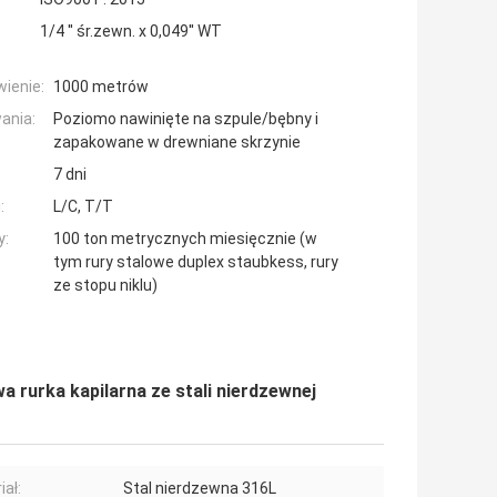
1/4 '' śr.zewn. x 0,049'' WT
ienie:
1000 metrów
ania:
Poziomo nawinięte na szpule/bębny i
zapakowane w drewniane skrzynie
7 dni
:
L/C, T/T
y:
100 ton metrycznych miesięcznie (w
tym rury stalowe duplex staubkess, rury
ze stopu niklu)
rurka kapilarna ze stali nierdzewnej
iał:
Stal nierdzewna 316L