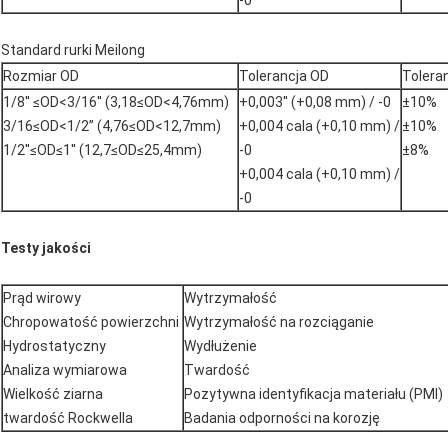
-0
Standard rurki Meilong
Rozmiar OD
Tolerancja OD
Tolera
1/8'' ≤OD<3/16'' (3,18≤OD<4,76mm)
+0,003'' (+0,08 mm) / -0
±10%
3/16≤OD<1/2” (4,76≤OD<12,7mm)
+0,004 cala (+0,10 mm) /
±10%
1/2''≤OD≤1'' (12,7≤OD≤25,4mm)
-0
±8%
+0,004 cala (+0,10 mm) /
-0
Testy jakości
Prąd wirowy
Wytrzymałość
Chropowatość powierzchni
Wytrzymałość na rozciąganie
Hydrostatyczny
Wydłużenie
Analiza wymiarowa
Twardość
Wielkość ziarna
Pozytywna identyfikacja materiału (PMI)
twardość Rockwella
Badania odporności na korozję