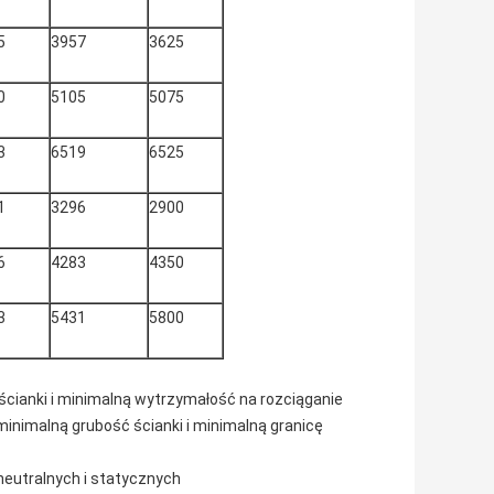
5
3957
3625
0
5105
5075
3
6519
6525
1
3296
2900
6
4283
4350
3
5431
5800
ścianki i minimalną wytrzymałość na rozciąganie
minimalną grubość ścianki i minimalną granicę
eutralnych i statycznych