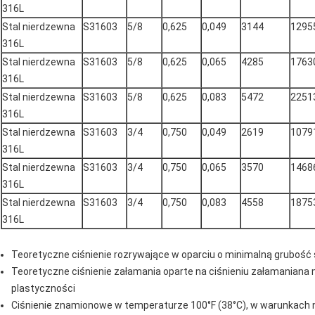
316L
Stal nierdzewna
S31603
5/8
0,625
0,049
3144
1295
316L
Stal nierdzewna
S31603
5/8
0,625
0,065
4285
1763
316L
Stal nierdzewna
S31603
5/8
0,625
0,083
5472
2251
316L
Stal nierdzewna
S31603
3/4
0,750
0,049
2619
1079
316L
Stal nierdzewna
S31603
3/4
0,750
0,065
3570
1468
316L
Stal nierdzewna
S31603
3/4
0,750
0,083
4558
1875
316L
Teoretyczne ciśnienie rozrywające w oparciu o minimalną grubość 
Teoretyczne ciśnienie załamania oparte na ciśnieniu załamania
na 
plastyczności
Ciśnienie znamionowe w temperaturze 100°F (38°C), w warunkach n