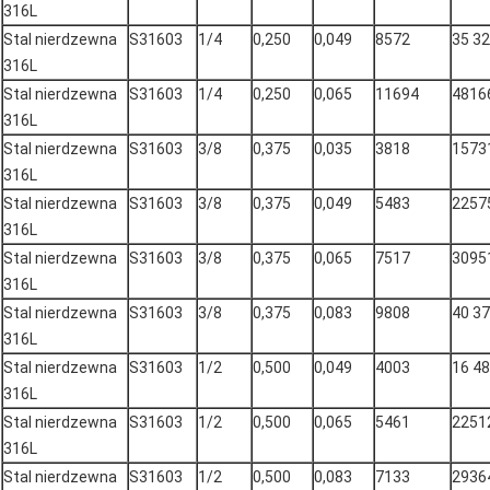
316L
Stal nierdzewna
S31603
1/4
0,250
0,049
8572
35 3
316L
Stal nierdzewna
S31603
1/4
0,250
0,065
11694
4816
316L
Stal nierdzewna
S31603
3/8
0,375
0,035
3818
1573
316L
Stal nierdzewna
S31603
3/8
0,375
0,049
5483
2257
316L
Stal nierdzewna
S31603
3/8
0,375
0,065
7517
3095
316L
Stal nierdzewna
S31603
3/8
0,375
0,083
9808
40 3
316L
Stal nierdzewna
S31603
1/2
0,500
0,049
4003
16 4
316L
Stal nierdzewna
S31603
1/2
0,500
0,065
5461
2251
316L
Stal nierdzewna
S31603
1/2
0,500
0,083
7133
2936