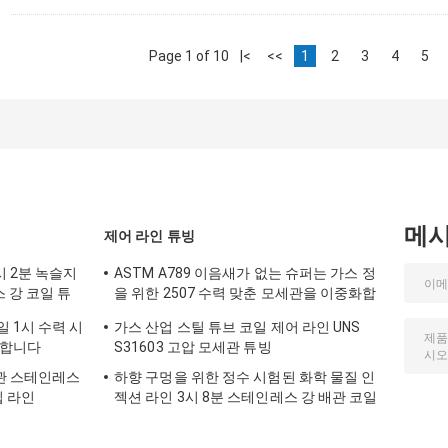
Page 1 of 10
|<
<<
1
2
3
4
5
메
제어 라인 튜빙
시 2분 녹슬지
ASTM A789 이음새가 없는 슈퍼는 가스 정
 강 코일 튜
을 위한 2507 수력 맞춘 모세관을 이중화합
니다
 1시 수력 시
가스 산업 스틸 튜브 코일 제어 라인 UNS
 합니다
S31603 고압 모세관 튜빙
관 스테인레스
하향 구멍을 위한 정수 시험된 화학 물질 인
입 라인
젝션 라인 3시 8분 스테인레스 강 배관 코일