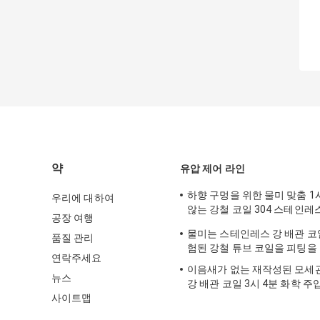
약
유압 제어 라인
하향 구멍을 위한 물미 맞춤 1
우리에 대하여
않는 강철 코일 304 스테인레스
공장 여행
빙
물미는 스테인레스 강 배관 코일
품질 관리
험된 강철 튜브 코일을 피팅을
연락주세요
이음새가 없는 재작성된 모세
뉴스
강 배관 코일 3시 4분 화학 주
사이트맵
SS316L