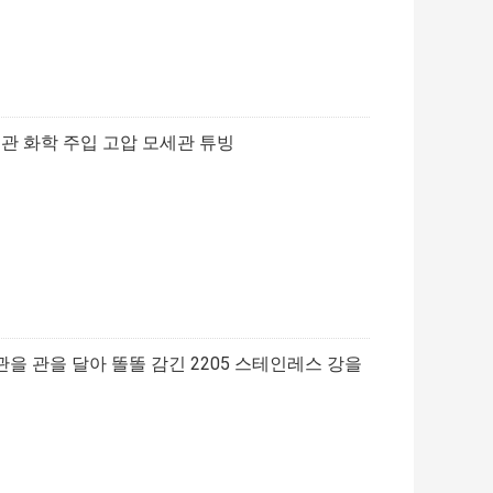
세관 화학 주입 고압 모세관 튜빙
세관을 관을 달아 똘똘 감긴 2205 스테인레스 강을