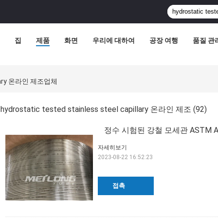
집
제품
화면
우리에 대하여
공장 여행
품질 관
apillary 온라인 제조업체
hydrostatic tested stainless steel capillary 온라인 제조
(92)
정수 시험된 강철 모세관 ASTM A
자세히보기
2023-08-22 16:52:23
접촉