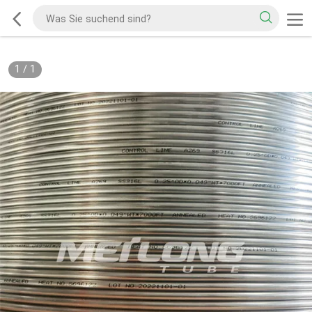
1
/
1