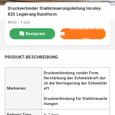
Druckverbinder Stahlsteuerungsleitung Incoloy
825 Legierung Rundform
MOQ：1 coil
Kontaktieren Sie
Bestpreis
uns
PRODUKT-BESCHREIBUNG
Druckverbindung runder Form
,
Verstärkung der Schmelzkraft dur
ch die Verringerung der Schmelzkr
Markieren:
aft
,
Druckverbindung für Stahlsteuerle
itungen
Delivery Time
In 7 days