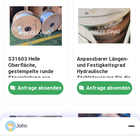
Über uns
Fabrik-Ausflug
Qualitätskontrolle
S31603 Helle
Anpassbarer Längen-
Oberfläche,
und Festigkeitsgrad
gestempelte runde
Hydraulische
Treten Sie mit uns in Verbindung
Steuerleitung aus
Stahlsteuerung für die
Edelstahl
Druckprägung
Anfrage absenden
Anfrage absenden
Nachrichten
Fälle
John
Hydraulische Steuerleitung