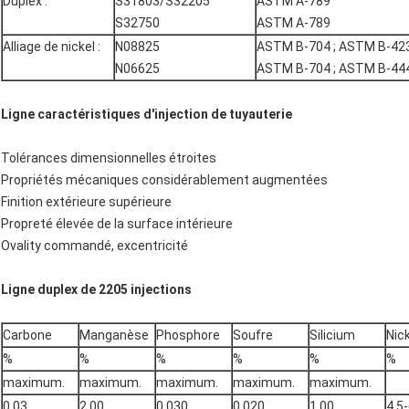
Duplex :
S31803/S32205
ASTM A-789
S32750
ASTM A-789
Alliage de nickel :
N08825
ASTM B-704 ; ASTM B-42
N06625
ASTM B-704 ; ASTM B-44
Ligne caractéristiques d'injection de tuyauterie
Tolérances dimensionnelles étroites
Propriétés mécaniques considérablement augmentées
Finition extérieure supérieure
Propreté élevée de la surface intérieure
Ovality commandé, excentricité
Ligne duplex de 2205 injections
Carbone
Manganèse
Phosphore
Soufre
Silicium
Nic
%
%
%
%
%
%
maximum.
maximum.
maximum.
maximum.
maximum.
0,03
2,00
0,030
0,020
1,00
4.5-