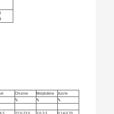
3
4
kel
Chrome
Molybdène
Azote
%
%
%
6.5
22.0-23.0
3.0-3.5
0.14-0.20