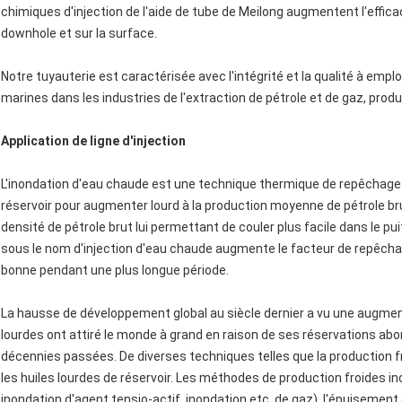
chimiques d'injection de l'aide de tube de Meilong augmentent l'effica
downhole et sur la surface.
Notre tuyauterie est caractérisée avec l'intégrité et la qualité à emp
marines dans les industries de l'extraction de pétrole et de gaz, prod
Application de ligne d'injection
L'inondation d'eau chaude est une technique thermique de repêchage 
réservoir pour augmenter lourd à la production moyenne de pétrole brut
densité de pétrole brut lui permettant de couler plus facile dans le 
sous le nom d'injection d'eau chaude augmente le facteur de repêchag
bonne pendant une plus longue période.
La hausse de développement global au siècle dernier a vu une augmenta
lourdes ont attiré le monde à grand en raison de ses réservations a
décennies passées. De diverses techniques telles que la production f
les huiles lourdes de réservoir. Les méthodes de production froides in
inondation d'agent tensio-actif, inondation etc. de gaz), l'épuisement 