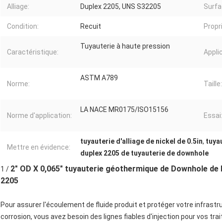
Alliage:
Duplex 2205, UNS S32205
Surfa
Condition:
Recuit
Propr
Tuyauterie à haute pression
Caractéristique:
Appli
ASTM A789
Norme:
Taille:
LA NACE MR0175/ISO15156
Norme d'application:
Essai
tuyauterie d'alliage de nickel de 0.5in
,
tuyau
Mettre en évidence:
duplex 2205 de tuyauterie de downhole
2" OD X 0,065" tuyauterie géothermique de Downhole de P
1 /
2205
Pour assurer l'écoulement de fluide produit et protéger votre infrast
corrosion, vous avez besoin des lignes fiables d'injection pour vos tr