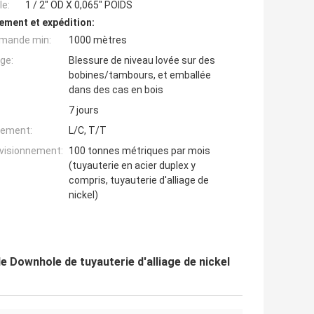
e:
1 / 2" OD X 0,065" POIDS
ement et expédition:
mande min:
1000 mètres
ge:
Blessure de niveau lovée sur des
bobines/tambours, et emballée
dans des cas en bois
7 jours
iement:
L/C, T/T
ovisionnement:
100 tonnes métriques par mois
(tuyauterie en acier duplex y
compris, tuyauterie d'alliage de
nickel)
e Downhole de tuyauterie d'alliage de nickel