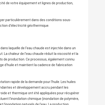
cité de votre équipement et lignes de production,
loyer particulièrement dans des conditions sous-
uction d'électricité géothermique.
dans laquelle de l'eau chaude est injectée dans un
. La chaleur de l'eau chaude réduit la viscosité et la
puits de production. Ce processus, également connu
e d'huile et maintient la cadence de fabrication
tion rapide de la demande pour l'huile. Les huiles
bondantes et développement accru pendant les
roide et thermique ont été appliquées pour récupérer
cluent l'inondation chimique (inondation de polymère,
et l'inondation naturels de l'eau. La production