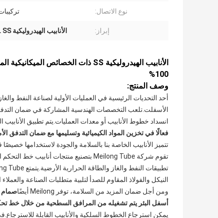
نوع الاتصال:
تركيبات
إبراز:
الأنابيب الهيدروليكية SS316L SS
الأنابيب الهيدروليكية SS ذات الخصائص
100%
وصف المنتج:
أحد التحديات الرئيسية في العمليات الأولية لصناعة النفط وا
الأسفلت.تلعب التخصصات الهندسية المشاركة في ضمان التدفق دو
انسداد خطوط الأنابيب أو معدات العمليات.يتم تطبيق الأنابيب الملتفة من eilong Tube
فعالًا في تخزين المواد الكيميائية وتسليمها مع ضمان التدفق الأ
تتميز الأنابيب الخاصة بنا بالسلامة والجودة لاستخدامها خصي
تقوم شركة Meilong Tube بتصنيع منتجات أن
النيكل والفولاذ المقاوم للصدأ لتلبية متطلبات الصناعة والعملاء 
ومن أجل ضمان المزيد من السلامة، توفر Meilong أيضًا
أسفل البئر يتم تشغيله من المرافق السطحية من خلال خط تحكم
يمكن استرجاع الخطوط السلكية والأنابيب القابلة للاسترجاع.