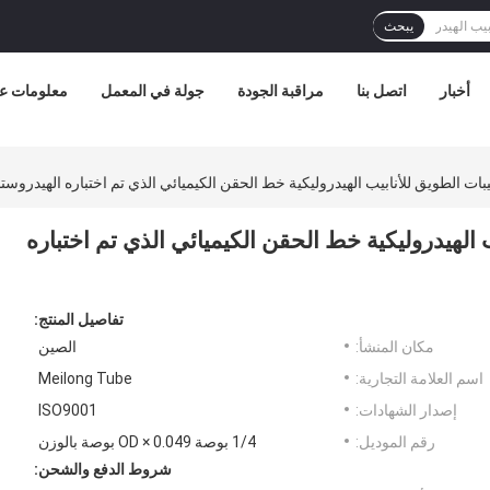
يبحث
أخبار
اتصل بنا
مراقبة الجودة
جولة في المعمل
معلومات عن
للأنابيب الهيدروليكية خط الحقن الكيميائي الذي تم اختباره
تفاصيل المنتج:
مكان المنشأ:
الصين
اسم العلامة التجارية:
Meilong Tube
إصدار الشهادات:
ISO9001
رقم الموديل:
1/4 بوصة OD × 0.049 بوصة بالوزن
شروط الدفع والشحن: