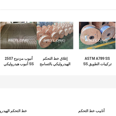
ASTM A789 SS
إغلاق خط التحكم
أنبوب مزدوج 2507
تركيبات الطويق SS
الهيدروليكي بالتسامح
SS أنبوب هيدروليكي
الأنابيب الهيدروليكية
الأبعاد 3 8 أنابيب
Ss شعري مع
الشعرية ملفوف
هيدروليكية من الفولاذ
خصائص ميكانيكية
10000Psi
المقاوم للصدأ
محسنة
أنابيب خط التحكم
خط التحكم الهيدرو