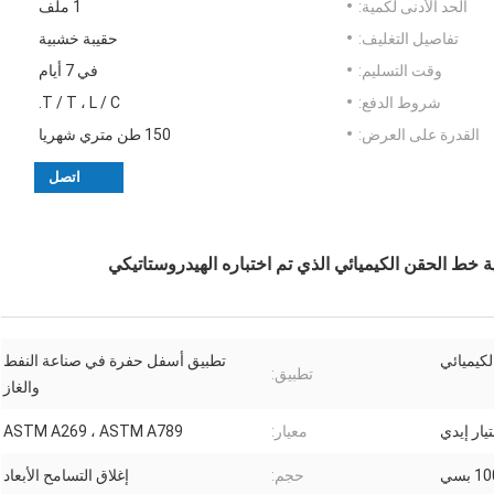
الحد الأدنى لكمية:
1 ملف
تفاصيل التغليف:
حقيبة خشبية
وقت التسليم:
في 7 أيام
شروط الدفع:
T / T ، L / C.
القدرة على العرض:
150 طن متري شهريا
اتصل
لكيميائي
تطبيق أسفل حفرة في صناعة النفط
تطبيق:
والغاز
معيار:
ASTM A269 ، ASTM A789
حجم:
إغلاق التسامح الأبعاد