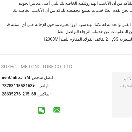
أكد من أن الأنابيب الهيدروليكية الخاصة بك تلبي أعلى معايير الجودة
.نحن نقدم أيضًا خدمات تصنيع مخصصة للتأكد من أن الأنابيب الخاصة بك
م أفضل الدعم الفني والخدمة لعملائنا.مهندسونا ذوو الخبرة متاحون للإجابة على أي أسئلة قد
 المعلومات عن خدماتنا الرجاء التواصل معنا.
,
شعرية SS
1 2 لفائف الفولاذ المقاوم للصدأ 12000M
SUZHOU MEILONG TUBE CO., LTD.
اتصل شخص:
Mr. John Chen
الهاتف ::
+8618551138787
الفاكس:
86-512-67253682