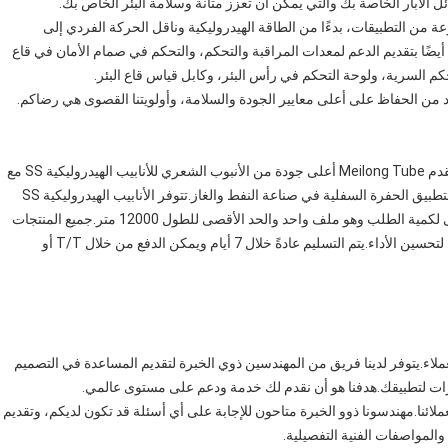
ل الآبار الخاصة بك والتي يمكن أن تعزز متانة وسلامة البئر الخاص بك.
ة من التطبيقات، بدءًا من الطاقة الهيدروليكية وناقل الحركة الفردي إلى
ا أيضًا بتقديم الدعم لمعدات المراقبة والتحكم، والتحكم في صمام الأمان في قاع
 السرية، ولوحة التحكم في رأس البئر، وكابل قياس قاع البئر.
د من الحفاظ على أعلى معايير الجودة والسلامة، وأولويتنا القصوى هي رضاكم.
مرحبًا بكم في خدمة الأنابيب الهيدروليكية SS المخصصة لدينا.يقدم Meilong Tube أعلى جودة من الأنبوب الشعري للأنابيب الهيدروليكية SS مع
خط التحكم الهيدروليكي للأنابيب الهيدروليكية المزدوجة 2205 لتطبيق الحفرة السفلية في صناعة النفط والغاز.تتوفر الأنابيب الهيدروليكية SS
الخاصة بنا بقطر 1/4 بوصة × 0.049 بوصة بالوزن مع الحد الأدنى لكمية الطلب وهو ملف واحد والحد الأقصى للطول 12000 متر.جميع المنتجات
حاصلة على شهادة ISO9001 وتأتي بخصائص ميكانيكية محسنة لتحسين الأداء.يتم التسليم عادةً خلال 7 أيام ويمكن الدفع من خلال T/T أو
ي والخدمة الشاملة للعملاء.يتوفر لدينا فريق من المهندسين ذوي الخبرة لتقديم المساعدة في التصميم
ارات لتطبيقك.هدفنا هو أن نقدم لك خدمة ودعم على مستوى عالمي.
عملائنا.مهندسونا ذوو الخبرة متاحون للإجابة على أي أسئلة قد تكون لديكم، وتقديم
والمواصفات الفنية التفصيلية.