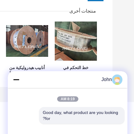
منتجات أخرى
خط التحكم في
أنابيب هيدروليكية من
الأنابيب الهيدروليكية
الفولاذ المقاوم للصدأ
John
دوبلكس 2205 SS
SS أنبوب شعري
أنابيب شعرية رفيعة
رقيق الجدران تم
للفتحة السفلية
اختباره وتصلبه
8:19 AM
Good day, what product are you looking 
for?
ترك رسالة