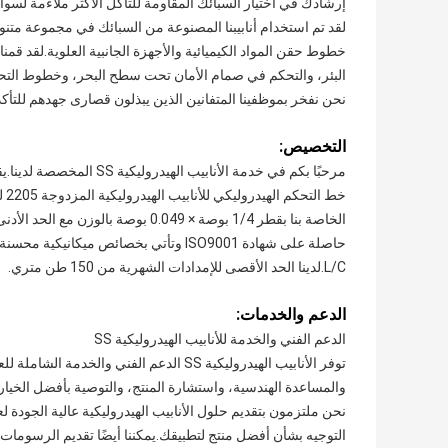
إرشادك في اختيار السبائك المقاومة للتآكل الأكثر ملاءمة لسوائ
لقد تم استخدام أنابيبنا المصنوعة من السبائك في مجموعة متنوع
خطوط حقن المواد الكيميائية والأجهزة الجانبية العلوية.لقد قمن
البئر، والتحكم في صمام الأمان تحت سطح البحر، وخطوط التحكم
نحن نفخر بموظفينا المتفانين الذين يبذلون قصارى جهدهم للتأك
التخصيص:
L/C.لدينا الحد الأقصى للإمدادات الشهرية من 150 طن متري.
الدعم والخدمات:
الدعم الفني والخدمة للأنابيب الهيدروليكية SS
توفر الأنابيب الهيدروليكية SS الدعم الفن
والمساعدة الهندسية، واستشارة المنتج، والتوصية بأفضل الخي
نحن ملتزمون بتقديم حلول الأنابيب الهيدروليكية عالية الجودة ل
التوجيه بشأن أفضل منتج لتطبيقك.يمكننا أيضًا تقديم الرسومات 