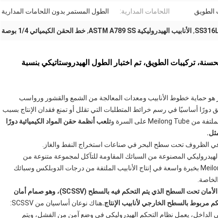
 الطويق
اللحامات المدارية:
الطول المستمر بدون اللحامات المدارية
,
الأنابيب الهيدروليكية ASTM A789 SS
,
خط الحقن الكيميائي 1/4 بوصة
 الميكانيكية المحسنة، تركيبات الطويق، تم اختبار الطول الهيدروستاتيكي بنسبة
لغاز هو حماية خطوط الأنابيب ومعدات المعالجة من الشمع والقشور ورواسب
رًا أساسيًا في رسم خرائط المتطلبات التي تقلل أو تمنع فقدان الإنتاج بسبب
M على السرة و
تلعب أنظمة حقن المواد الكيميائية دورًا
مثل.
صًا في الظروف تحت سطح البحر في صناعات استخراج النفط والغاز.
ابيب خط التحكم الهيدروليكي المصنوعة من السبائك المقاومة للتآكل لمجموعة متنوعة من
تطبيقات النفط والغاز والطاقة الحرارية الأرضية.يتمتع Meilong Tube بخبرة واسعة في إنتاج الأنابيب الملتفة من درجات الدوبلكس وسبائك
الخاصة.
صمام الأمان تحت السطح الذي يتم التحكم فيه بالسطح (SCSSV)، وهو صمام أمان
 مربوط بالسطح الخارجي لأنابيب الإنتاج.
هناك نوعان أساسيان من SCSSV:
في الداخل، يعمل نظام التحكم الهيدروليكي في وضع آمن من الفشل، ويتم