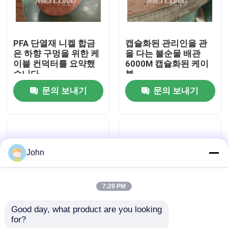
우리에 대하여
PFA 단열재 니켈 합금
캡슐화된 관리인을 관
은 하향 구멍을 위한 케
을 다는 불순물 배관
공장 여행
이블 컨덕터를 요약했
6000M 캡슐화된 케이
습니다
블
문의 보내기
문의 보내기
품질 관리
연락주세요
John
뉴스
7:29 PM
경우
Good day, what product are you looking 
for?
316L 배관 캡슐화된 케
니켈 합금은 3/8 Ｘ
유압 제어 라인