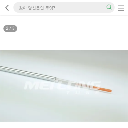
2
/
3