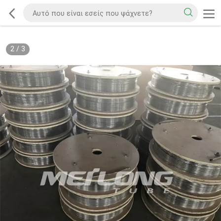
2
/
3