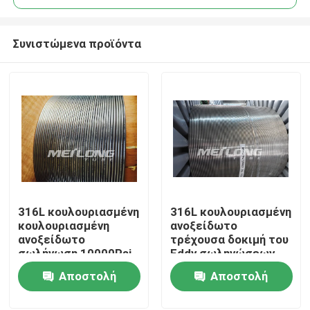
Συνιστώμενα προϊόντα
316L κουλουριασμένη
316L κουλουριασμένη
Σπίτι
κουλουριασμένη
ανοξείδωτο
ανοξείδωτο
τρέχουσα δοκιμή του
σωλήνωση 10000Psi
Eddy σωληνώσεων
Προϊόντα
Αποστολή
Αποστολή
ερώτησης
ερώτησης
Βίντεο