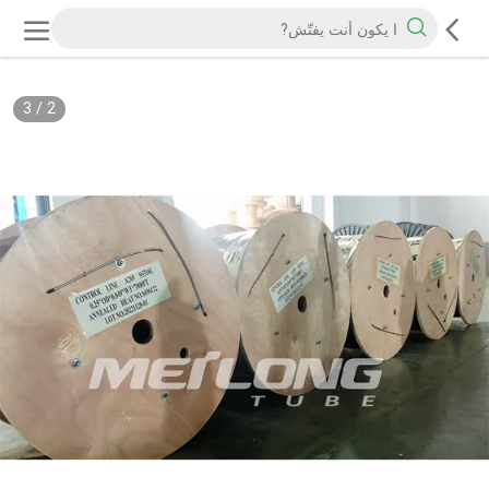
3
/
2