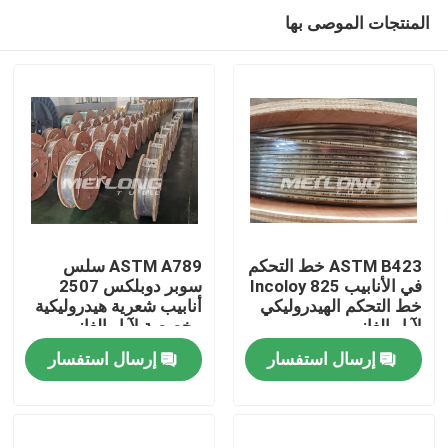
المنتجات الموصى بها
ASTM B423 خط التحكم
ASTM A789 سلس
في الأنابيب Incoloy 825
سوبر دوبلكس 2507
خط التحكم الهيدروليكي
أنابيب شعرية هيدروليكية
بيت
لآبار الغاز
مخصصة لآبار الغاز
إرسال استفسار
إرسال استفسار
منتجات
أشرطة فيديو