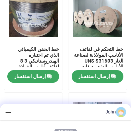
معلومات عنا
جولة في المعمل
خط التحكم في لفائف
خط الحقن الكيميائي
مراقبة الجودة
الأنابيب الفولاذية لصناعة
الذي تم اختباره
الغاز UNS S31603
الهيدروستاتيكي 3 8
الأنابيب الشعرية ذات
لفائف أنابيب الفولاذ
اتصل بنا
الضغط العالي
المقاوم للصدأ للفتحة
إرسال استفسار
إرسال استفسار
السفلية
أخبار
حالات
John
خط التحكم الهيدروليكي