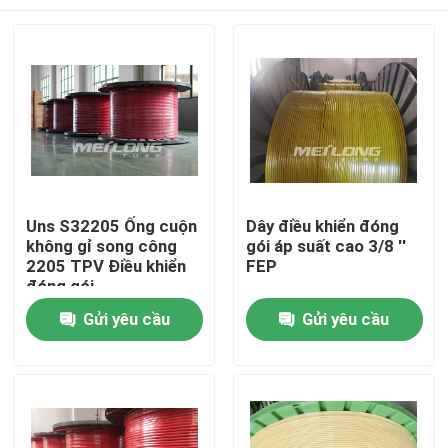
Uns S32205 Ống cuộn
Dây điều khiển đóng
không gỉ song công
gói áp suất cao 3/8 ''
2205 TPV Điều khiển
FEP
đóng gói
Trang Chủ
Gửi yêu cầu
Gửi yêu cầu
Các sản phẩm
Video