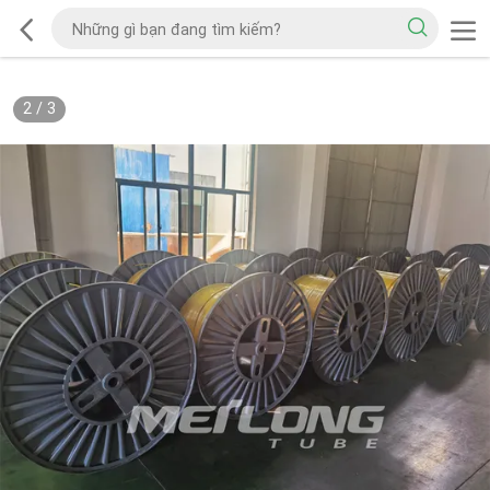
2
/
3