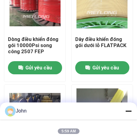
Về chúng tôi
Tham quan nhà máy
Dòng điều khiển đóng
Dây điều khiển đóng
gói 10000Psi song
gói dưới lỗ FLATPACK
công 2507 FEP
Kiểm soát chất lượng
Gửi yêu cầu
Gửi yêu cầu
Liên hệ chúng tôi
Tin tức
John
Các trường hợp
5:59 AM
Đường dây điều khiển thủy lực