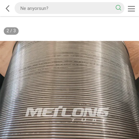
2
/
3