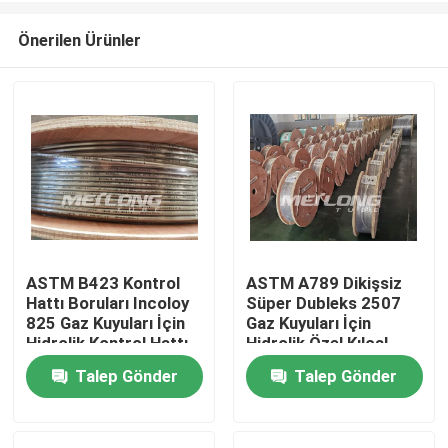
Önerilen Ürünler
ASTM B423 Kontrol
ASTM A789 Dikişsiz
Hattı Boruları Incoloy
Süper Dubleks 2507
Ev
825 Gaz Kuyuları İçin
Gaz Kuyuları İçin
Hidrolik Kontrol Hattı
Hidrolik Özel Kılcal
Borular
Talep Gönder
Talep Gönder
Ürün:% s
videolar