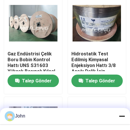
Hakkımızda
Fabrika turu
Kalite kontrol
Gaz Endüstrisi Çelik
Hidrostatik Test
Boru Bobin Kontrol
Edilmiş Kimyasal
Hattı UNS S31603
Enjeksiyon Hattı 3/8
Yüksek Basınçlı Kılcal
Aşağı Delik İçin
Bize Ulaşın
Boru
Paslanmaz Çelik Boru
Talep Gönder
Talep Gönder
Bobini
Haberler
Vakalar
John
Hidrolik Kontrol Hattı