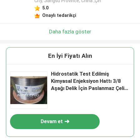
City, Jiangsu Province, China ,Çin
5.0
Onaylı tedarikçi
Daha fazla göster
En İyi Fiyatı Alın
Hidrostatik Test Edilmiş
Kimyasal Enjeksiyon Hattı 3/8
Aşağı Delik İçin Paslanmaz Çelik
Boru Bobini
Devam et