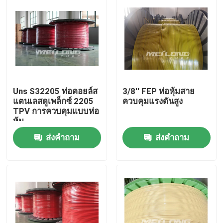
Uns S32205 ท่อคอยล์ส
3/8'' FEP ห่อหุ้มสาย
แตนเลสดูเพล็กซ์ 2205
ควบคุมแรงดันสูง
TPV การควบคุมแบบห่อ
หุ้ม
ส่งคำถาม
ส่งคำถาม
บ้าน
สินค้า
วิดีโอ