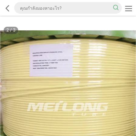
2
/
3