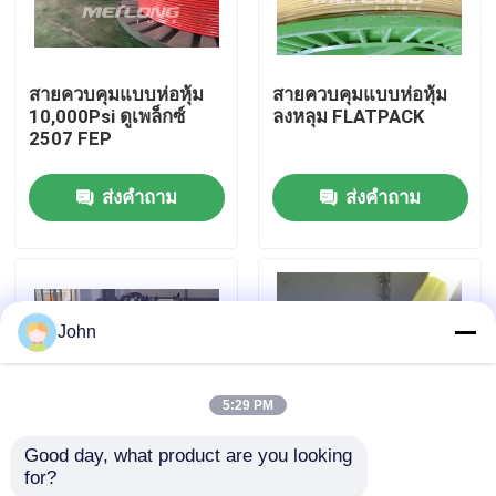
เกี่ยวกับเรา
สายควบคุมแบบห่อหุ้ม
สายควบคุมแบบห่อหุ้ม
10,000Psi ดูเพล็กซ์
ลงหลุม FLATPACK
ทัวร์โรงงาน
2507 FEP
ส่งคำถาม
ส่งคำถาม
ควบคุมคุณภาพ
ติดต่อเรา
John
ข่าว
5:29 PM
กรณี
Good day, what product are you looking 
for?
FEP TP316L สายฉีด
TP316L PVDF สาย
สายควบคุมไฮดรอลิก