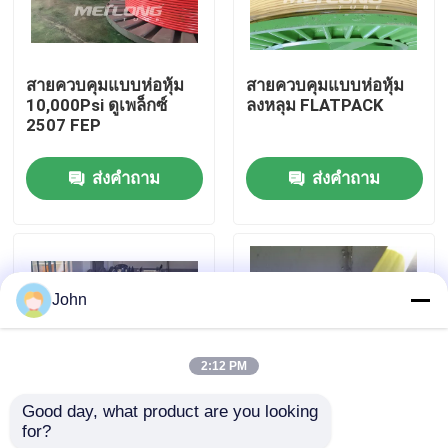
เกี่ยวกับเรา
สายควบคุมแบบห่อหุ้ม
สายควบคุมแบบห่อหุ้ม
10,000Psi ดูเพล็กซ์
ลงหลุม FLATPACK
ทัวร์โรงงาน
2507 FEP
ส่งคำถาม
ส่งคำถาม
ควบคุมคุณภาพ
ติดต่อเรา
John
ข่าว
2:12 PM
กรณี
Good day, what product are you looking 
for?
FEP TP316L สายฉีด
TP316L PVDF สาย
สายควบคุมไฮดรอลิก