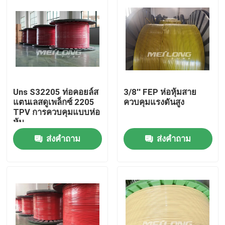
Uns S32205 ท่อคอยล์ส
3/8'' FEP ห่อหุ้มสาย
แตนเลสดูเพล็กซ์ 2205
ควบคุมแรงดันสูง
TPV การควบคุมแบบห่อ
หุ้ม
ส่งคำถาม
ส่งคำถาม
บ้าน
สินค้า
วิดีโอ