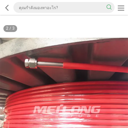
2
/
3