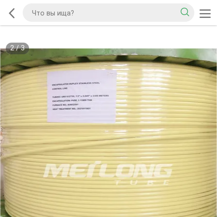
2
/
3