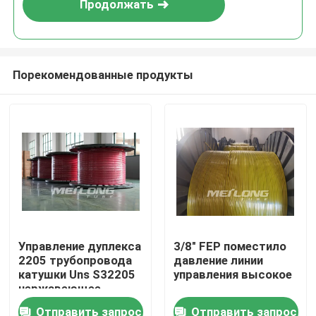
Продолжать
Порекомендованные продукты
Дом
Управление дуплекса
3/8" FEP поместило
2205 трубопровода
давление линии
Продукты
катушки Uns S32205
управления высокое
нержавеющее
помещенное TPV
Отправить запрос
Отправить запрос
Видео