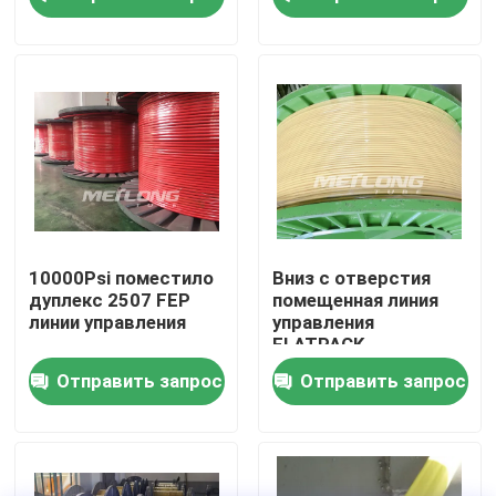
О нас
Путешествие фабрики
Проверка качества
Свяжитесь мы
10000Psi поместило
Вниз с отверстия
дуплекс 2507 FEP
помещенная линия
линии управления
управления
Новости
FLATPACK
Отправить запрос
Отправить запрос
Случаи
Гидравлическая линия управления