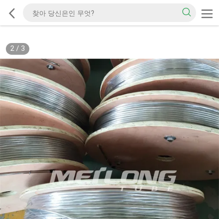
2
/
3