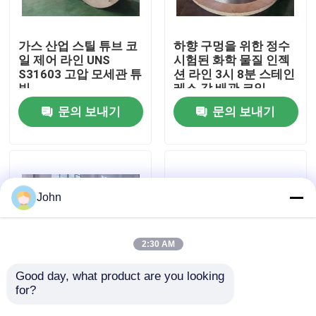
우리에 대하여
가스 산업 스틸 튜브 코
하향 구멍을 위한 정수
일 제어 라인 UNS
시험된 화학 물질 인젝
S31603 고압 모세관 튜
션 라인 3시 8분 스테인
공장 여행
빙
레스 강 배관 코일
문의 보내기
문의 보내기
품질 관리
연락주세요
John
뉴스
2:30 AM
경우
Good day, what product are you looking 
for?
0.035psi 인콜로이 825
0.125 인치 수압 조정
스테인레스 강은
라인 ASTM B704 SS
유압 제어 라인