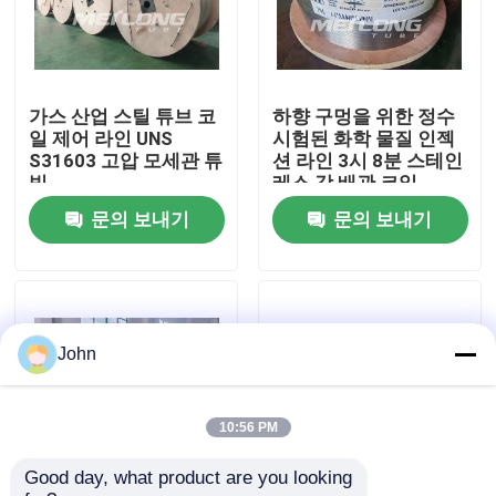
우리에 대하여
가스 산업 스틸 튜브 코
하향 구멍을 위한 정수
공장 여행
일 제어 라인 UNS
시험된 화학 물질 인젝
S31603 고압 모세관 튜
션 라인 3시 8분 스테인
빙
레스 강 배관 코일
품질 관리
문의 보내기
문의 보내기
연락주세요
뉴스
John
경우
10:56 PM
Good day, what product are you looking 
유압 제어 라인