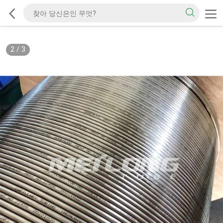
2
/
3