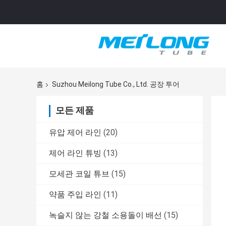
홈
Suzhou Meilong Tube Co., Ltd. 공장 투어
모든 제품
유압 제어 라인
(20)
제어 라인 튜빙
(13)
모세관 코일 튜브
(15)
약품 주입 라인
(11)
녹슬지 않는 강철 소용돌이 배선
(15)