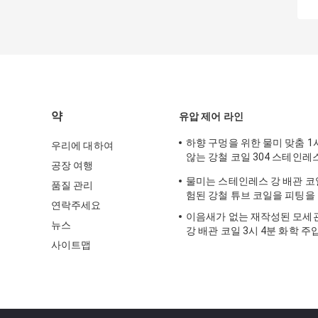
약
유압 제어 라인
하향 구멍을 위한 물미 맞춤 1
우리에 대하여
않는 강철 코일 304 스테인레스
공장 여행
빙
물미는 스테인레스 강 배관 코일
품질 관리
험된 강철 튜브 코일을 피팅을
연락주세요
이음새가 없는 재작성된 모세
뉴스
강 배관 코일 3시 4분 화학 주
사이트맵
SS316L