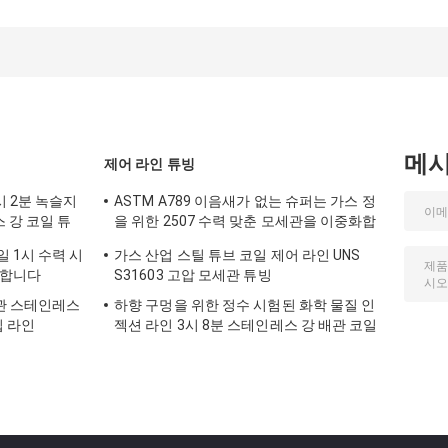
메
제어 라인 튜빙
시 2분 녹슬지
ASTM A789 이음새가 없는 슈퍼는 가스 정
 강 코일 튜
을 위한 2507 수력 맞춘 모세관을 이중화합
니다
 1시 수력 시
가스 산업 스틸 튜브 코일 제어 라인 UNS
 합니다
S31603 고압 모세관 튜빙
관 스테인레스
하향 구멍을 위한 정수 시험된 화학 물질 인
입 라인
젝션 라인 3시 8분 스테인레스 강 배관 코일