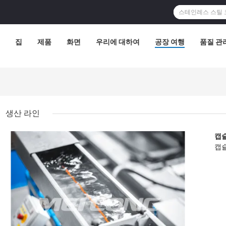
집
제품
화면
우리에 대하여
공장 여행
품질 관
생산 라인
캡
캡슐