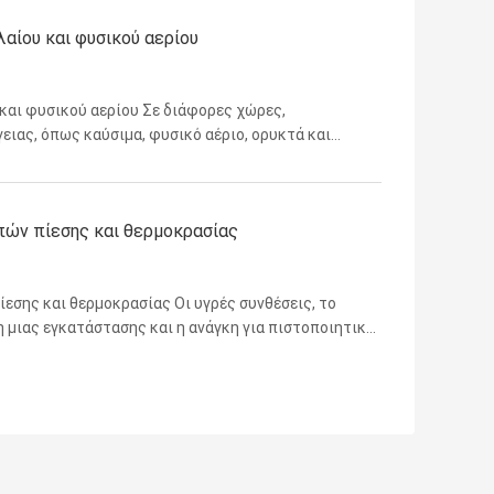
αίου και φυσικού αερίου
και φυσικού αερίου Σε διάφορες χώρες,
ειας, όπως καύσιμα, φυσικό αέριο, ορυκτά και
είναι οι κυρίαρχες πηγές ενέργειας για την
Ηνωμένες ...
μπών πίεσης και θερμοκρασίας
πίεσης και θερμοκρασίας Οι υγρές συνθέσεις, το
ση μιας εγκατάστασης και η ανάγκη για πιστοποιητικά
 επιλογής.Οι ολισθητήρες έγχυσης χημικών