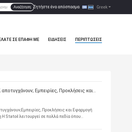
Ζητήστε ένα απόσπασμα
|
Greek
Αναζήτηση
ΕΛΆΤΕ ΣΕ ΕΠΑΦΉ ΜΕ
ΕΙΔΉΣΕΙΣ
ΠΕΡΙΠΤΏΣΕΙΣ
ατί αποτυγχάνουν; Εμπειρίες, Προκλήσεις και
αποτυγχάνουν;Εμπειρίες, Προκλήσεις και Εφαρμογή
 Statoil λειτουργεί σε πολλά πεδία όπου
των από κάτω οπή.Ο στόχος είναι η προστασία του
...