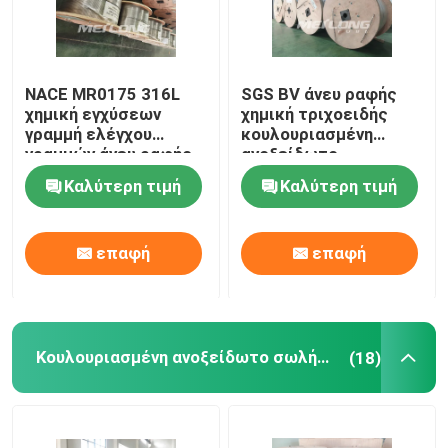
Σωλήνωση γραμμής ελέγχου
NACE MR0175 316L
SGS BV άνευ ραφής
χημική εγχύσεων
χημική τριχοειδής
Τριχοειδής περιελιγμένος σωλήνας
γραμμή ελέγχου
κουλουριασμένη
γραμμών άνευ ραφής
ανοξείδωτο
τοποθετημένη σε
σωλήνωση σπειρών
Γραμμή έγχυσης χημικών
Καλύτερη τιμή
Καλύτερη τιμή
κάψα
σωλήνων χάλυβα
εγχύσεων
Κουλουριασμένη ανοξείδωτο σωλήνωση
επαφή
επαφή
Τοποθετημένη σε κάψα γραμμή ελέγχου
Κουλουριασμένη ανοξείδωτο σωλήνωση
(18)
Τοποθετημένο σε κάψα σωλήνωση καλώδιο
Υδραυλική σωλήνωση SS