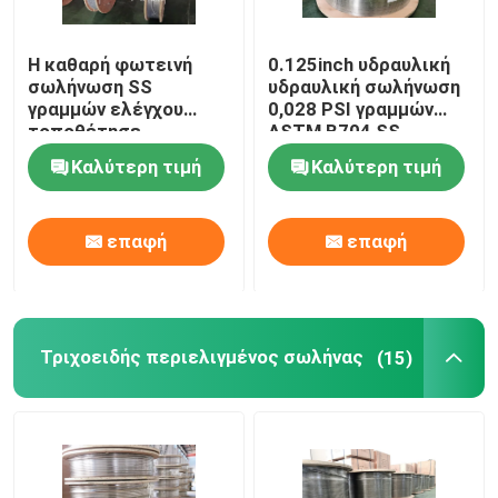
Η καθαρή φωτεινή
0.125inch υδραυλική
σωλήνωση SS
υδραυλική σωλήνωση
γραμμών ελέγχου
0,028 PSI γραμμών
τοποθέτησε
ASTM B704 SS
υδροστατικό γραμμών
ελέγχου
Καλύτερη τιμή
Καλύτερη τιμή
ελέγχου σε κάψα
δοκιμασμένο
επαφή
επαφή
Σπίτι
Τριχοειδής περιελιγμένος σωλήνας
(15)
Προϊόντα
Βίντεο