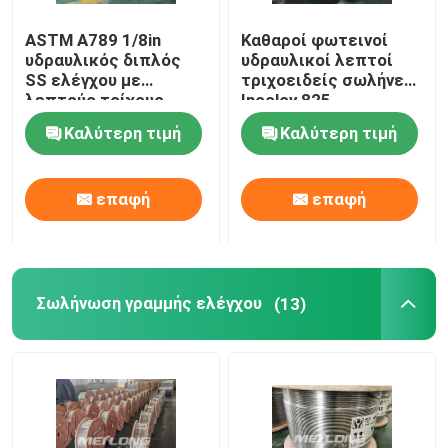
ASTM A789 1/8in
Καθαροί φωτεινοί
υδραυλικός διπλός
υδραυλικοί λεπτοί
SS ελέγχου με
τριχοειδείς σωλήνες
λεπτούς τοίχους
Incoloy 825
τριχοειδής σωλήνας
κουλουριασμένη
Καλύτερη τιμή
Καλύτερη τιμή
γραμμών
τριχοειδές αγγείο
σωλήνωση
επαφή
επαφή
Σωλήνωση γραμμής ελέγχου
(13)