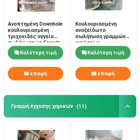
Περίπου εμείς
Ανοπτημένη Downhole
Κουλουριασμένη
κουλουριασμένη
ανοξείδωτο
τριχοειδές αγγείο
σωλήνωση γραμμών
Γύρος εργοστασίων
σωλήνωση με Ferrule
εγχύσεων
τις συναρμολογήσεις
ανοξείδωτου 316L
Καλύτερη τιμή
Καλύτερη τιμή
1 ανοξείδωτη σπείρα
τριχοειδής χημική
Ποιοτικός έλεγχος
2
επαφή
επαφή
Μας ελάτε σε επαφή με
Ειδήσεις
Γραμμή έγχυσης χημικών
(11)
Περιπτώσεις
Γραμμή Υδραυλικού Ελέγχου