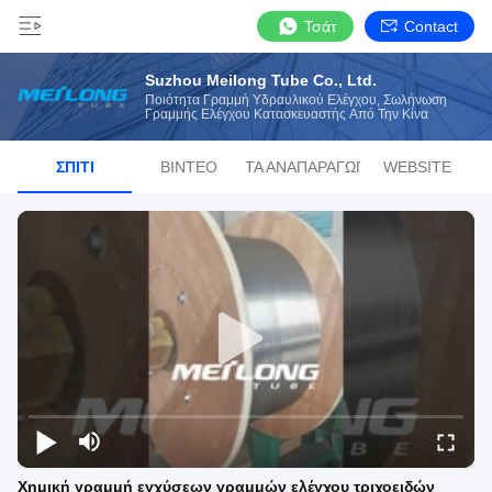
Τσάτ
Contact
Suzhou Meilong Tube Co., Ltd.
Ποιότητα Γραμμή Υδραυλικού Ελέγχου, Σωλήνωση
Γραμμής Ελέγχου Κατασκευαστής Από Την Κίνα
ΣΠΊΤΙ
ΒΊΝΤΕΟ
ΛΊΣΤΑ ΑΝΑΠΑΡΑΓΩΓΉΣ
WEBSITE
Χημική γραμμή εγχύσεων γραμμών ελέγχου τριχοειδών