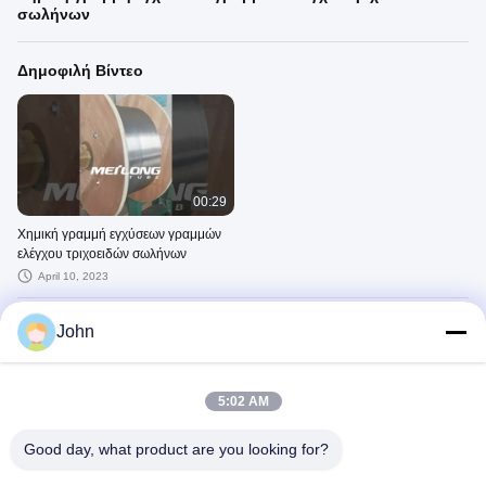
σωλήνων
Δημοφιλή Βίντεο
00:29
Χημική γραμμή εγχύσεων γραμμών
ελέγχου τριχοειδών σωλήνων
April 10, 2023
Πρόσφατα Βίντεο
John
5:02 AM
Good day, what product are you looking for?
00:29